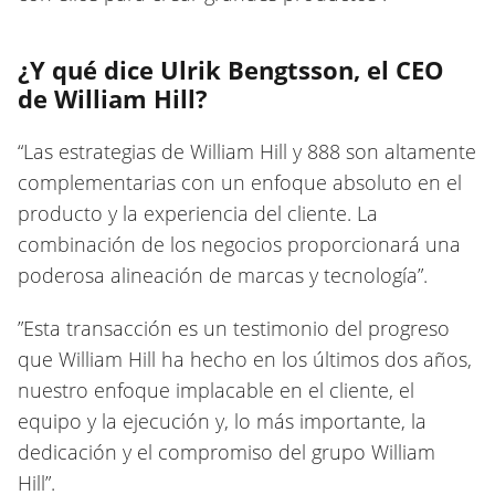
¿Y qué dice Ulrik Bengtsson, el CEO
de William Hill?
“Las estrategias de William Hill y 888 son altamente
complementarias con un enfoque absoluto en el
producto y la experiencia del cliente. La
combinación de los negocios proporcionará una
poderosa alineación de marcas y tecnología”.
”Esta transacción es un testimonio del progreso
que William Hill ha hecho en los últimos dos años,
nuestro enfoque implacable en el cliente, el
equipo y la ejecución y, lo más importante, la
dedicación y el compromiso del grupo William
Hill”.