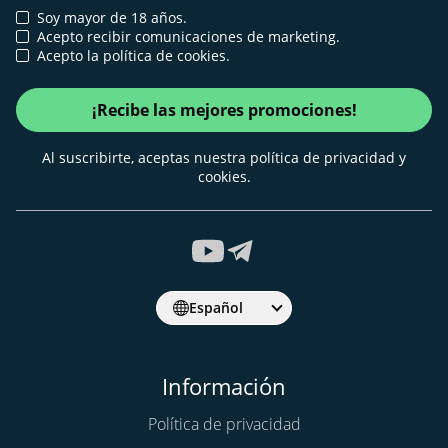
Soy mayor de 18 años.
Acepto recibir comunicaciones de marketing.
Acepto la política de cookies.
¡Recibe las mejores promociones!
Al suscribirte, aceptas nuestra política de privacidad y
cookies.
Español
Información
Política de privacidad