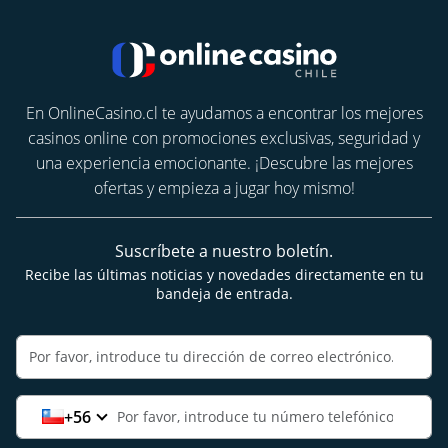
En OnlineCasino.cl te ayudamos a encontrar los mejores
casinos online con promociones exclusivas, seguridad y
una experiencia emocionante. ¡Descubre las mejores
ofertas y empieza a jugar hoy mismo!
Suscríbete a nuestro boletín.
Recibe las últimas noticias y novedades directamente en tu
bandeja de entrada.
+56