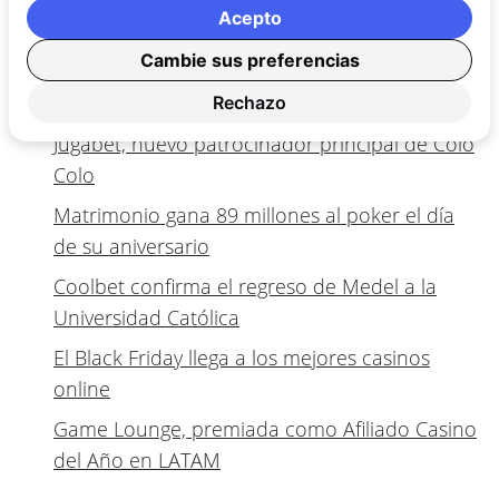
Acepto
Sigue leyendo más noticias de casino
Cambie sus preferencias
de Chile
Rechazo
Jugabet, nuevo patrocinador principal de Colo
Colo
Matrimonio gana 89 millones al poker el día
de su aniversario
Coolbet confirma el regreso de Medel a la
Universidad Católica
El Black Friday llega a los mejores casinos
online
Game Lounge, premiada como Afiliado Casino
del Año en LATAM