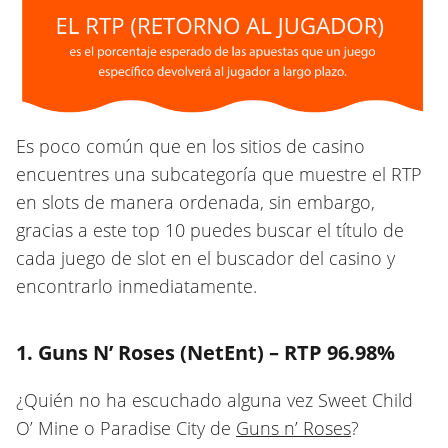
Es poco común que en los sitios de casino
encuentres una subcategoría que muestre el RTP
en slots de manera ordenada, sin embargo,
gracias a este top 10 puedes buscar el título de
cada juego de slot en el buscador del casino y
encontrarlo inmediatamente.
1. Guns N’ Roses (NetEnt) – RTP 96.98%
¿Quién no ha escuchado alguna vez Sweet Child
O’ Mine o Paradise City de
Guns n’ Roses
?