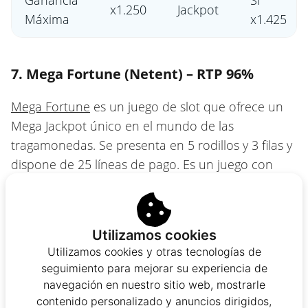
x1.250
Jackpot
Máxima
x1.425
7. Mega Fortune (Netent) – RTP 96%
Mega Fortune
es un juego de slot que ofrece un
Mega Jackpot único en el mundo de las
tragamonedas. Se presenta en 5 rodillos y 3 filas y
dispone de 25 líneas de pago. Es un juego con
alto RTP que atrae a muchos jugadores por los
grandes premios que puede llegar a ofrecer.
Utilizamos cookies
Apuesta
95
Utilizamos cookies y otras tecnologías de
RTP
96.60%
Mínima
CLP
seguimiento para mejorar su experiencia de
navegación en nuestro sitio web, mostrarle
Apuesta
47,000
contenido personalizado y anuncios dirigidos,