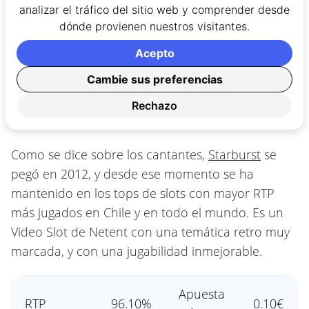
Volatilidad
Baja
analizar el tráfico del sitio web y comprender desde
Máxima
CLP
dónde provienen nuestros visitantes.
Ganancia
Acepto
x2162
Jackpot
Sí
Máxima
Cambie sus preferencias
Rechazo
8. Starburst (Netent) – RTP 96.10%
Como se dice sobre los cantantes,
Starburst
se
pegó en 2012, y desde ese momento se ha
mantenido en los tops de slots con mayor RTP
más jugados en Chile y en todo el mundo. Es un
Video Slot de Netent con una temática retro muy
marcada, y con una jugabilidad inmejorable.
Apuesta
RTP
96.10%
0.10€