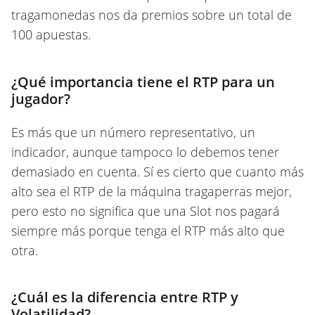
tragamonedas nos da premios sobre un total de
100 apuestas.
¿Qué importancia tiene el RTP para un
jugador?
Es más que un número representativo, un
indicador, aunque tampoco lo debemos tener
demasiado en cuenta. Sí es cierto que cuanto más
alto sea el RTP de la máquina tragaperras mejor,
pero esto no significa que una Slot nos pagará
siempre más porque tenga el RTP más alto que
otra.
¿Cuál es la diferencia entre RTP y
Volatilidad?