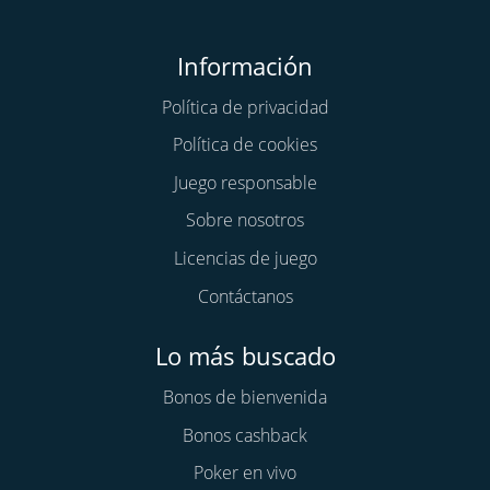
Información
Política de privacidad
Política de cookies
Juego responsable
Sobre nosotros
Licencias de juego
Contáctanos
Lo más buscado
Bonos de bienvenida
Bonos cashback
Poker en vivo