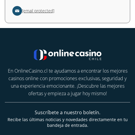
[email protected]
En OnlineCasino.cl te ayudamos a encontrar los mejores
casinos online con promociones exclusivas, seguridad y
una experiencia emocionante. ¡Descubre las mejores
ofertas y empieza a jugar hoy mismo!
Suscríbete a nuestro boletín.
Recibe las últimas noticias y novedades directamente en tu
bandeja de entrada.