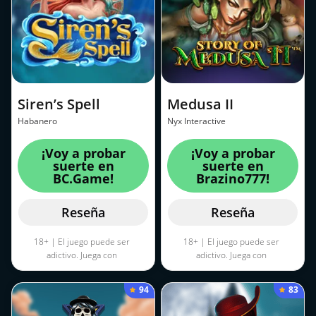
condiciones
Siren’s Spell
Medusa II
Habanero
Nyx Interactive
¡Voy a probar
¡Voy a probar
suerte en
suerte en
BC.Game!
Brazino777!
Reseña
Reseña
18+ | El juego puede ser
18+ | El juego puede ser
adictivo. Juega con
adictivo. Juega con
responsabilidad.|
Scj.cl/juego-
responsabilidad.|
Scj.cl/juego-
responsable
| Disponible solo
responsable
| Disponible solo
94
83
para residentes de Chile.
para residentes de Chile.
Depósito mínimo: US$10. Válido
Depósito mínimo: 3.000 CLP.|