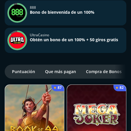
888
Bono de bienvenida de un 100%
UltraCasino
Obtén un bono de un 100% + 50 giros gratis
Puntuación
Que más pagan
Compra de Bonos
87
82