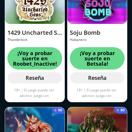
1429 Uncharted Seas
Soju Bomb
Thunderkick
Habanero
¡Voy a probar
¡Voy a probar
suerte en
suerte en
Roobet_Inactive!
Betsala!
Reseña
Reseña
18+ | El juego puede ser
18+ | El juego puede ser
adictivo. Juega con
adictivo. Juega con
responsabilidad.|
Scj.cl/juego-
responsabilidad.|
Scj.cl/juego-
responsable
| Disponible solo
responsable
| Disponible solo
90
80
para residentes de Chile.|
para residentes de Chile.
Aplican términos y condiciones
Depósito mínimo: 5.000 CLP.
Bono válido por 10 días desde su
reclamo.|
Aplican términos y