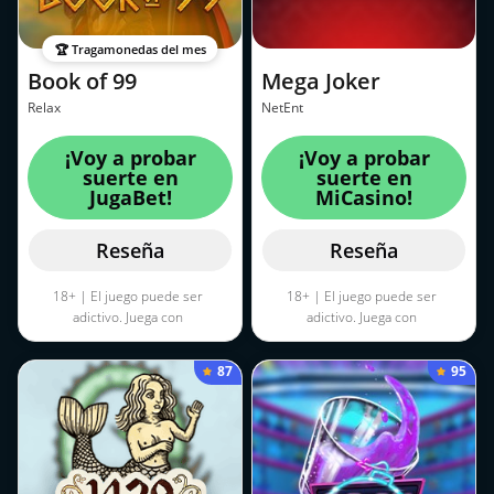
🏆 Tragamonedas del mes
Book of 99
Mega Joker
Relax
NetEnt
¡Voy a probar
¡Voy a probar
suerte en
suerte en
JugaBet!
MiCasino!
Reseña
Reseña
18+ | El juego puede ser
18+ | El juego puede ser
adictivo. Juega con
adictivo. Juega con
responsabilidad.|
Scj.cl/juego-
responsabilidad.|
Scj.cl/juego-
responsable
| Disponible solo
responsable
| Disponible solo
87
95
para residentes de Chile.
para residentes de Chile.
Depósito mínimo: 5.000 CLP.
Depósito mínimo: 2.000 CLP.
Bono válido por 7 días desde su
Bono válido por 10 días desde su
reclamo.|
Aplican términos y
reclamo.|
Aplican términos y
condiciones
condiciones