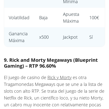
Mínima
Apuesta
Volatilidad
Baja
100€
Máxima
Ganancia
x500
Jackpot
Sí
Máxima
9. Rick and Morty Megaways (Blueprint
Gaming) – RTP 96.60%
El juego de casino de
Rick y Morty
es otra
Tragamonedas Megaways que se une a la lista de
slots con alto RTP. Se trata del juego de la serie de
Netflix de Rick, un científico loco, y su nieto Morty,
un cabro muy inocente con relativamente pocas