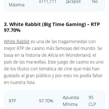
x111,111
Jackpot
No
Máxima
3. White Rabbit (Big Time Gaming) – RTP
97.70%
White Rabbit
es una de las tragamonedas con
mejor RTP de casino más famosas del mundo. Se
basa en la historia de Alicia en Wonderland, el
país de las maravillas. Este juego de casino es uno
de los títulos con temática de cine que más han
gustado al gran público y por esto no podía faltar
en nuestra lista.
Apuesta
95
RTP
97.70%
Mínima
CLP