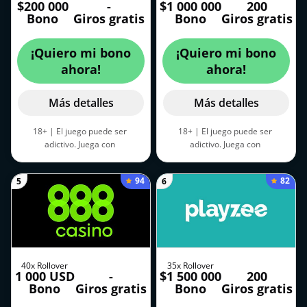
$200 000
-
$1 000 000
200
Bono
Giros gratis
Bono
Giros gratis
¡Quiero mi bono
¡Quiero mi bono
ahora!
ahora!
Más detalles
Más detalles
18+ | El juego puede ser
18+ | El juego puede ser
adictivo. Juega con
adictivo. Juega con
responsabilidad. |
Scj.cl/juego-
responsabilidad. |
Scj.cl/juego-
responsable
| Oferta de
responsable
| Oferta de
94
82
5
6
bienvenida exclusiva de Novibet
bienvenida exclusiva de Slotnite
para jugadores nuevos en Chile.
para jugadores nuevos en Chile.
Depósito mínimo: $5000.
Depósito mínimo: 10 000 CLP.
Rollover: 30x. Bono válido por 60
Rollover: 35x. Bono válido por 30
días desde su reclamo. |
Aplican
días desde su reclamo. |
Aplican
términos y condiciones
términos y condiciones
40x Rollover
35x Rollover
1 000 USD
-
$1 500 000
200
Bono
Giros gratis
Bono
Giros gratis