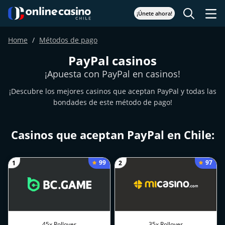
¡Únete ahora!
Home
Métodos de pago
PayPal casinos
¡Apuesta con PayPal en casinos!
¡Descubre los mejores casinos que aceptan PayPal y todas las
bondades de este método de pago!
Casinos que aceptan PayPal en Chile:
99
97
1
2
45x Rollover
35x Rollover