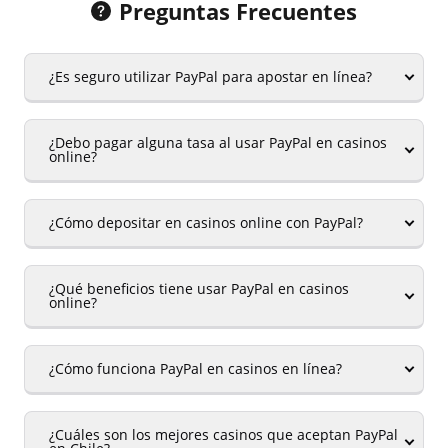
Preguntas Frecuentes
¿Es seguro utilizar PayPal para apostar en línea?
¿Debo pagar alguna tasa al usar PayPal en casinos
online?
¿Cómo depositar en casinos online con PayPal?
¿Qué beneficios tiene usar PayPal en casinos
online?
¿Cómo funciona PayPal en casinos en línea?
¿Cuáles son los mejores casinos que aceptan PayPal