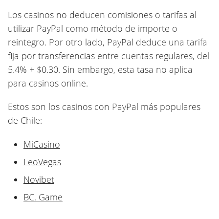
Los casinos no deducen comisiones o tarifas al
utilizar PayPal como método de importe o
reintegro. Por otro lado, PayPal deduce una tarifa
fija por transferencias entre cuentas regulares, del
5.4% + $0.30. Sin embargo, esta tasa no aplica
para casinos online.
Estos son los casinos con PayPal más populares
de Chile:
MiCasino
LeoVegas
Novibet
BC. Game