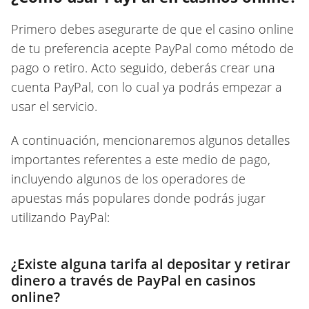
Primero debes asegurarte de que el casino online
de tu preferencia acepte PayPal como método de
pago o retiro. Acto seguido, deberás crear una
cuenta PayPal, con lo cual ya podrás empezar a
usar el servicio.
A continuación, mencionaremos algunos detalles
importantes referentes a este medio de pago,
incluyendo algunos de los operadores de
apuestas más populares donde podrás jugar
utilizando PayPal:
¿Existe alguna tarifa al depositar y retirar
dinero a través de PayPal en casinos
online?