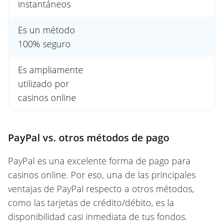
instantáneos
Es un método
100% seguro
Es ampliamente
utilizado por
casinos online
PayPal vs. otros métodos de pago
PayPal es una excelente forma de pago para
casinos online. Por eso, una de las principales
ventajas de PayPal respecto a otros métodos,
como las tarjetas de crédito/débito, es la
disponibilidad casi inmediata de tus fondos.