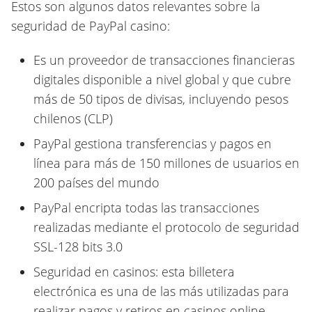
Estos son algunos datos relevantes sobre la
seguridad de PayPal casino:
Es un proveedor de transacciones financieras
digitales disponible a nivel global y que cubre
más de 50 tipos de divisas, incluyendo pesos
chilenos (CLP)
PayPal gestiona transferencias y pagos en
línea para más de 150 millones de usuarios en
200 países del mundo
PayPal encripta todas las transacciones
realizadas mediante el protocolo de seguridad
SSL-128 bits 3.0
Seguridad en casinos:
esta billetera
electrónica es una de las más utilizadas para
realizar pagos y retiros en casinos online