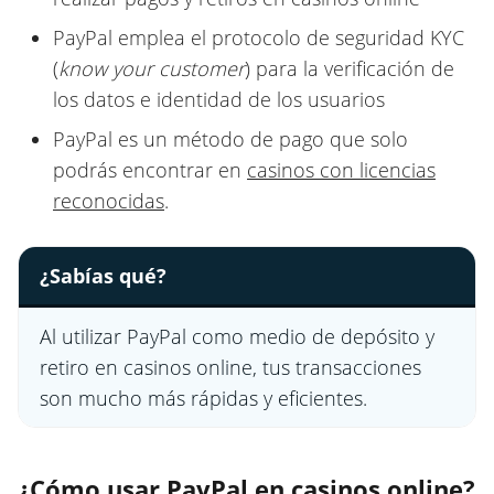
PayPal emplea el protocolo de seguridad KYC
(
know your customer
) para la verificación de
los datos e identidad de los usuarios
PayPal es un método de pago que solo
podrás encontrar en
casinos con licencias
reconocidas
.
¿Sabías qué?
Al utilizar PayPal como medio de depósito y
retiro en casinos online, tus transacciones
son mucho más rápidas y eficientes.
¿Cómo usar PayPal en casinos online?