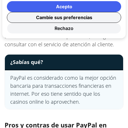
No puedo cambiar mis datos de PayPal
Acepto
Cambie sus preferencias
Para realizar cualquier cambio en los datos
bancarios ingresados en el casino debes esperar
Rechazo
al menos un mes. En cualquier caso, te sugerimos
consultar con el servicio de atención al cliente.
¿Sabías qué?
PayPal es considerado como la mejor opción
bancaria para transacciones financieras en
internet. Por eso tiene sentido que los
casinos online lo aprovechen.
Pros y contras de usar PayPal en