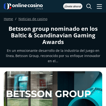
¡Únete ahora!
Home
Noticias de casino
Betsson group nominado en los
Baltic & Scandinavian Gaming
Awards
En un emocionante desarrollo de la industria del juego en
línea, Betsson Group, reconocido por su enfoque innovador
en el…