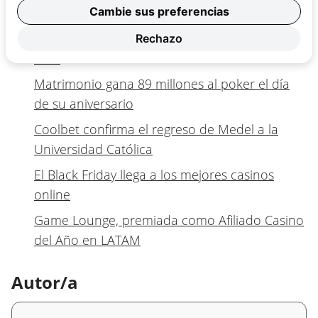
Chile:
Cambie sus preferencias
Jugabet, nuevo patrocinador principal de Colo
Rechazo
Colo
Matrimonio gana 89 millones al poker el día
de su aniversario
Coolbet confirma el regreso de Medel a la
Universidad Católica
El Black Friday llega a los mejores casinos
online
Game Lounge, premiada como Afiliado Casino
del Año en LATAM
Autor/a