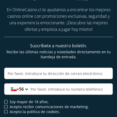
En OnlineCasino.cl te ayudamos a encontrar los mejores
casinos online con promociones exclusivas, seguridad y
una experiencia emocionante. ¡Descubre las mejores
ofertas y empieza a jugar hoy mismo!
Suscríbete a nuestro boletín.
Recibe las últimas noticias y novedades directamente en tu
bandeja de entrada.
+56
Soy mayor de 18 años.
Acepto recibir comunicaciones de marketing.
Acepto la política de cookies.