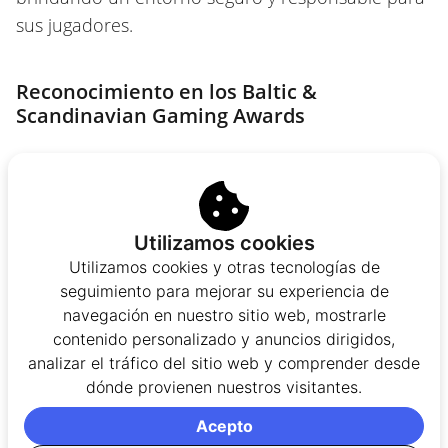
sus jugadores.
Reconocimiento en los Baltic &
Scandinavian Gaming Awards
Los Baltic & Scandinavian Gaming Awards son un
evento de renombre que destaca y premia los
logros sobresalientes en el sector de los juegos de
Utilizamos cookies
azar en línea en la región nórdica. Esta
Utilizamos cookies y otras tecnologías de
nominación a Mejor Operador de Casino en línea
seguimiento para mejorar su experiencia de
es un testimonio del compromiso de Betsson
navegación en nuestro sitio web, mostrarle
Group con la excelencia y su papel fundamental
contenido personalizado y anuncios dirigidos,
en la evolución de la industria.
analizar el tráfico del sitio web y comprender desde
dónde provienen nuestros visitantes.
Más noticias de casino online en
Acepto