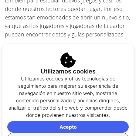
también para estudiar nuevos juegos y casinos
donde nuestros lectores puedan jugar. Por eso
estamos tan emocionados de abrir un nuevo sitio,
ya que así los jugadores y jugadoras de Ecuador
puedan encontrar datos y guías personalizadas.
¡Comparte la noticia!
¿Conoces jugadores de Ecuador a los que les
Utilizamos cookies
gustaría saber sobre casinos legales y ofertas?
Utilizamos cookies y otras tecnologías de
seguimiento para mejorar su experiencia de
¡Comparte esta noticia con todos para que
navegación en nuestro sitio web, mostrarle
puedan jugar con la misma seguridad y confianza
contenido personalizado y anuncios dirigidos,
con la que juegan nuestros jugadores de Chile!
analizar el tráfico del sitio web y comprender desde
dónde provienen nuestros visitantes.
Lee más noticias sobre casinos online
Acepto
en Chile, aquí: