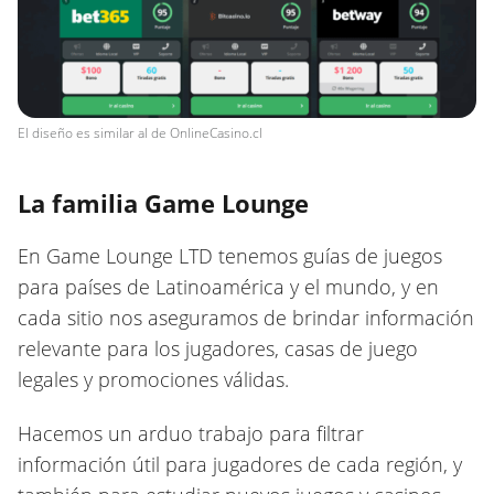
El diseño es similar al de OnlineCasino.cl
La familia Game Lounge
En Game Lounge LTD tenemos guías de juegos
para países de Latinoamérica y el mundo, y en
cada sitio nos aseguramos de brindar información
relevante para los jugadores, casas de juego
legales y promociones válidas.
Hacemos un arduo trabajo para filtrar
información útil para jugadores de cada región, y