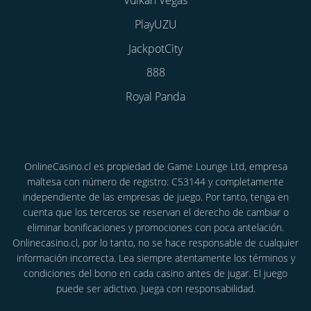
Vulkan Vegas
PlayUZU
JackpotCity
888
Royal Panda
OnlineCasino.cl es propiedad de Game Lounge Ltd, empresa
maltesa con número de registro: C53144 y completamente
independiente de las empresas de juego. Por tanto, tenga en
cuenta que los terceros se reservan el derecho de cambiar o
eliminar bonificaciones y promociones con poca antelación.
Onlinecasino.cl, por lo tanto, no se hace responsable de cualquier
información incorrecta. Lea siempre atentamente los términos y
condiciones del bono en cada casino antes de jugar. El juego
puede ser adictivo. Juega con responsabilidad.