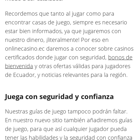
Recordemos que tanto al jugar como para
encontrar casas de juego, siempre es necesario
estar bien informados, ya que jugaremos con
nuestro dinero, ¡literalmente! Por eso en
onlinecasino.ec daremos a conocer sobre casinos
certificados donde jugar con seguridad,
bonos de
bienvenida
y otras ofertas válidas para jugadores
de Ecuador, y noticias relevantes para la región.
Juega con seguridad y confianza
Nuestras guías de juego tampoco podrán faltar.
En nuestro nuevo sitio también añadiremos guías
de juego, para que así cualquier jugador pueda
tener las habilidades y la seguridad con confianza