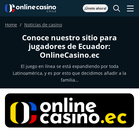
¡Únete ahora!
Home
Noticias de casino
Conoce nuestro sitio para
jugadores de Ecuador:
OnlineCasino.ec
El juego en línea se está expandiendo por toda
Latinoamérica, y es por esto que decidimos añadir a la
familia…