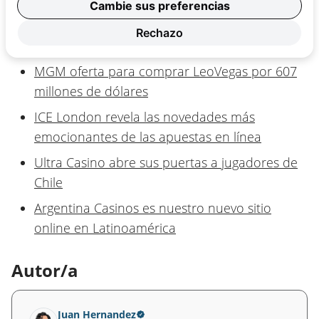
Cambie sus preferencias
Casinos de Chile reportaron ingresos de 42 mil
Rechazo
millones de pesos este 2022
MGM oferta para comprar LeoVegas por 607
millones de dólares
ICE London revela las novedades más
emocionantes de las apuestas en línea
Ultra Casino abre sus puertas a jugadores de
Chile
Argentina Casinos es nuestro nuevo sitio
online en Latinoamérica
Autor/a
Juan Hernandez