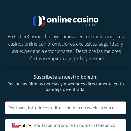
En OnlineCasino.cl te ayudamos a encontrar los mejores
casinos online con promociones exclusivas, seguridad y
una experiencia emocionante. ¡Descubre las mejores
ofertas y empieza a jugar hoy mismo!
Suscríbete a nuestro boletín.
Recibe las últimas noticias y novedades directamente en tu
bandeja de entrada.
+56