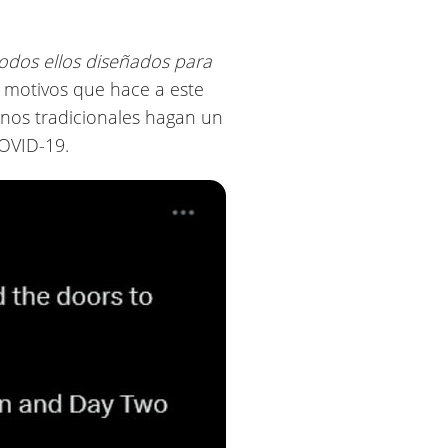
odos ellos diseñados para
s motivos que hace a este
nos tradicionales hagan un
COVID-19.