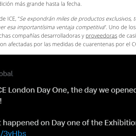
ción más grande hasta la fecha.
e ICE, “
Se expondrán miles de productos exclusivos, t
ner esa importantísima ventaja competitiva
“. Uno de lo
uchas compañías desarrolladoras y
proveedoras
de casi
eron afectadas por las medidas de cuarentenas por el 