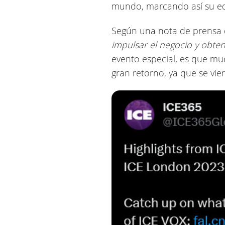
mundo, marcando así su edi
Según una nota de prensa d
impulsar el negocio y obte
evento especial, es que m
gran retorno, ya que se vi