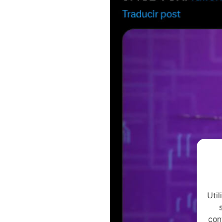
Uti
con