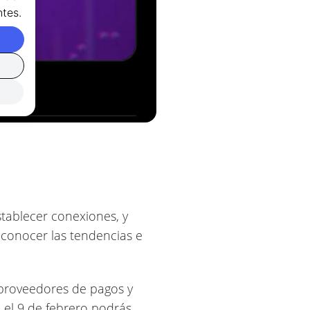
tes.
stablecer conexiones, y
y conocer las tendencias e
 proveedores de pagos y
 el 9 de febrero podrás