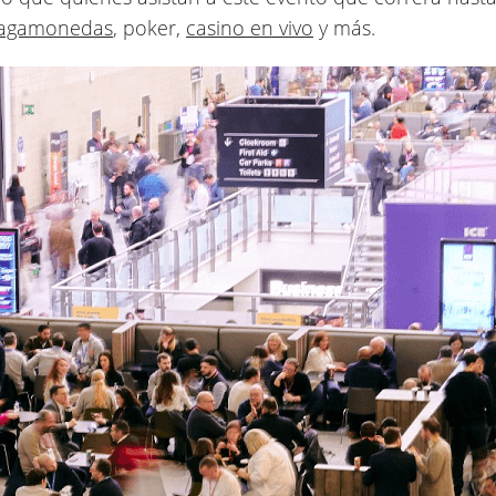
ragamonedas
, poker,
casino en vivo
y más.