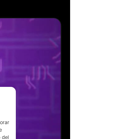
orar
e
 del