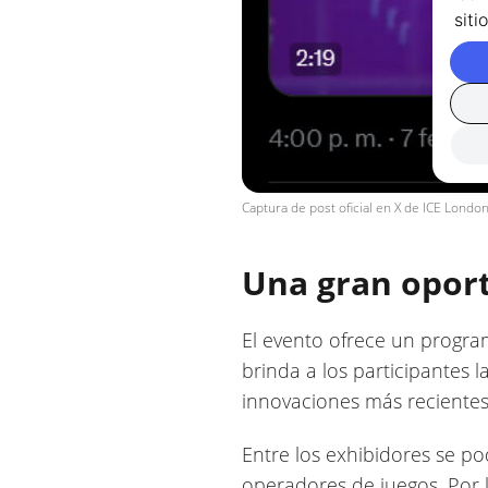
sit
Captura de post oficial en X de ICE Londo
Una gran oport
El evento ofrece un program
brinda a los participantes 
innovaciones más recientes 
Entre los exhibidores se p
operadores de juegos. Por 