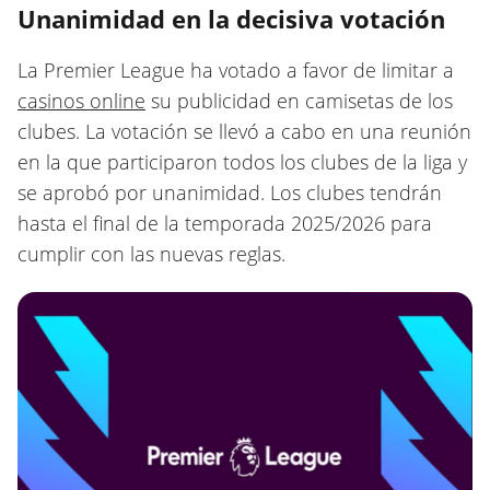
Unanimidad en la decisiva votación
La Premier League ha votado a favor de limitar a
casinos online
su publicidad en camisetas de los
clubes. La votación se llevó a cabo en una reunión
en la que participaron todos los clubes de la liga y
se aprobó por unanimidad. Los clubes tendrán
hasta el final de la temporada 2025/2026 para
cumplir con las nuevas reglas.