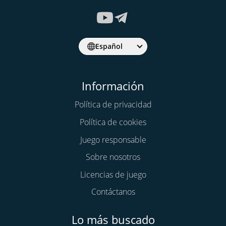
Español
Información
Política de privacidad
Política de cookies
Juego responsable
Sobre nosotros
Licencias de juego
Contáctanos
Lo más buscado