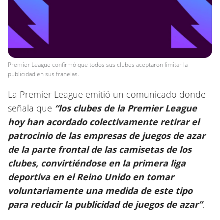
Premier League confirmó que todos sus clubes aceptaron limitar la
publicidad en sus franelas.
La Premier League emitió un comunicado donde
señala que
“los clubes de la Premier League
hoy han acordado colectivamente retirar el
patrocinio de las empresas de juegos de azar
de la parte frontal de las camisetas de los
clubes, convirtiéndose en la primera liga
deportiva en el Reino Unido en tomar
voluntariamente una medida de este tipo
para reducir la publicidad de juegos de azar”
.