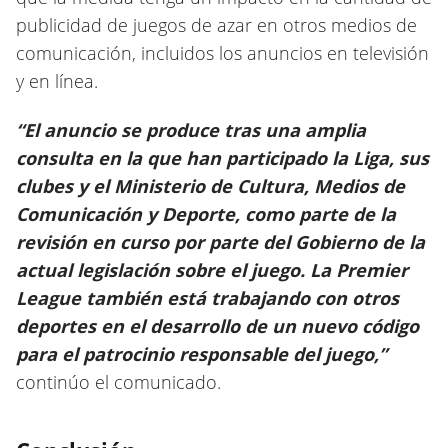
publicidad de juegos de azar en otros medios de
comunicación, incluidos los anuncios en televisión
y en línea.
“El anuncio se produce tras una amplia
consulta en la que han participado la Liga, sus
clubes y el Ministerio de Cultura, Medios de
Comunicación y Deporte, como parte de la
revisión en curso por parte del Gobierno de la
actual legislación sobre el juego. La Premier
League también está trabajando con otros
deportes en el desarrollo de un nuevo código
para el patrocinio responsable del juego,”
continúo el comunicado.