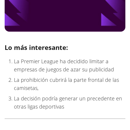
Lo más interesante:
La Premier League ha decidido limitar a
empresas de juegos de azar su publicidad
La prohibición cubrirá la parte frontal de las
camisetas,
La decisión podría generar un precedente en
otras ligas deportivas