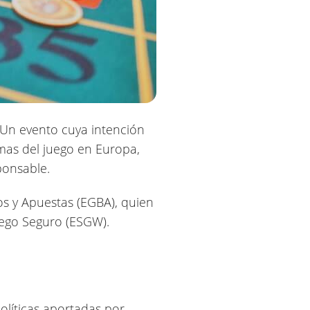
 Un evento cuya intención
mas del juego en Europa,
ponsable.
os y Apuestas (EGBA), quien
ego Seguro (ESGW).
olíticas aportadas por