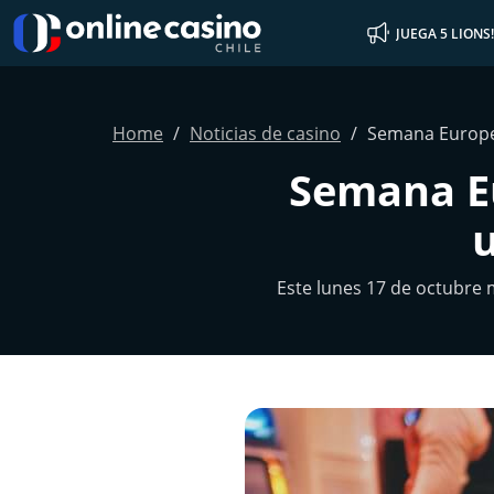
JUEGA 5 LIONS!
Home
Noticias de casino
Semana Europea
Semana Eu
u
Este lunes 17 de octubre 