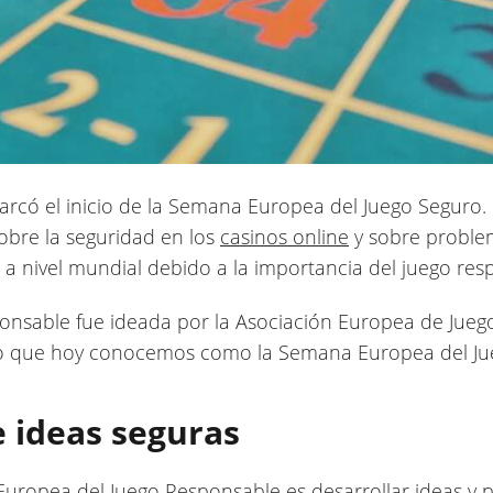
arcó el inicio de la Semana Europea del Juego Seguro.
sobre la seguridad en los
casinos online
y sobre proble
a nivel mundial debido a la importancia del juego res
onsable fue ideada por la Asociación Europea de Jueg
 lo que hoy conocemos como la Semana Europea del Ju
 ideas seguras
Europea del Juego Responsable es desarrollar ideas y p