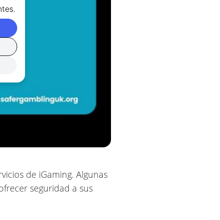
tes.
vicios de iGaming. Algunas
ofrecer seguridad a sus
.