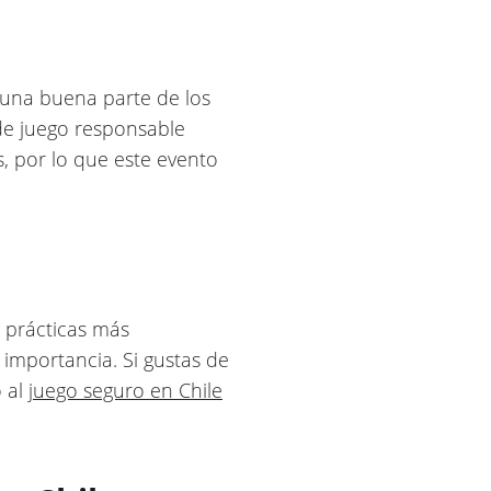
una buena parte de los
de juego responsable
, por lo que este evento
 prácticas más
importancia. Si gustas de
o al
juego seguro en Chile