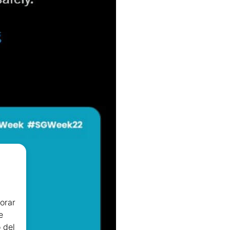
orar
e
 del