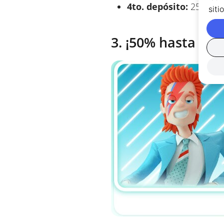
4to. depósito:
25% has
sit
3. ¡50% hasta $85