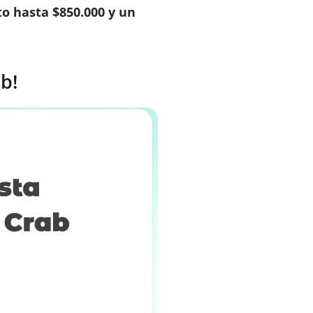
to hasta $850.000 y un
b!