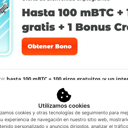
bir
hasta 100 mBTC + 100 giros gratuitos ¡y un int
sitos!
La escala es la siguiente:
a 50 mBTC + 10 giros gratis por día durante 10 días (
Utilizamos cookies
asta 12,5 mBTC
lizamos cookies y otras tecnologías de seguimiento para mej
su experiencia de navegación en nuestro sitio web, mostrarl
asta 12,5 mBTC
tenido personalizado y anuncios dirigidos, analizar el tráfico