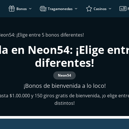
Bonos
Tragamonedas
Casinos
eon54: ¡Elige entre 5 bonos diferentes!
a en Neon54: ¡Elige ent
diferentes!
Neon54
¡Bonos de bienvenida a lo loco!
ta $1.00.000 y 150 giros gratis de bienvenida, ¡o elige ent
distintos!