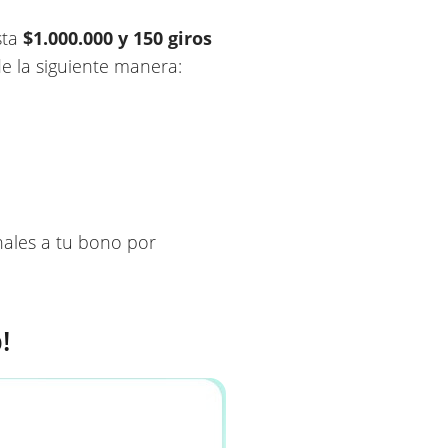
sta
$1.000.000 y 150 giros
de la siguiente manera:
onales a tu bono por
!