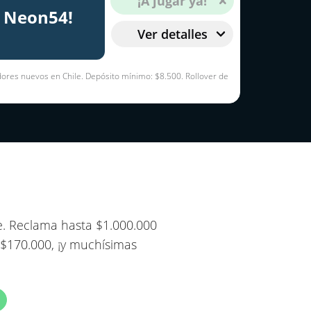
¡A jugar ya!
n Neon54!
Ver detalles
ores nuevos en Chile. Depósito mínimo: $8.500. Rollover de
e. Reclama hasta $1.000.000
 $170.000, ¡y muchísimas