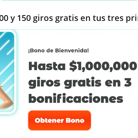
000 y 150 giros gratis en tus tres p