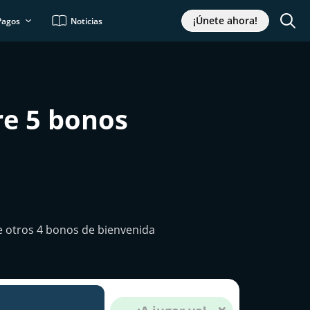
¡Únete ahora!
Pagos
Noticias
re 5 bonos
re otros 4 bonos de bienvenida