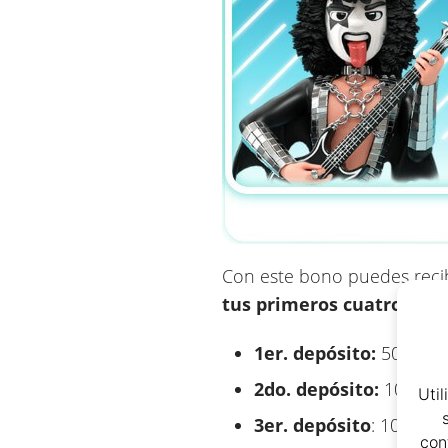
Con este bono puedes reci
tus primeros cuatro depó
1er. depósito:
50% hast
2do. depósito:
100% h
Uti
3er. depósito
: 100% h
con