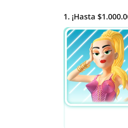
1. ¡Hasta $1.000.