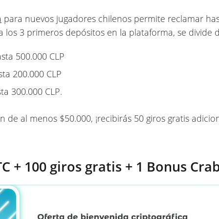
a
para nuevos jugadores chilenos permite reclamar ha
ara los 3 primeros depósitos en la plataforma, se divide 
asta 500.000 CLP
ta 200.000 CLP
ta 300.000 CLP.
n de al menos $50.000, ¡recibirás 50 giros gratis adici
C + 100 giros gratis + 1 Bonus Crab