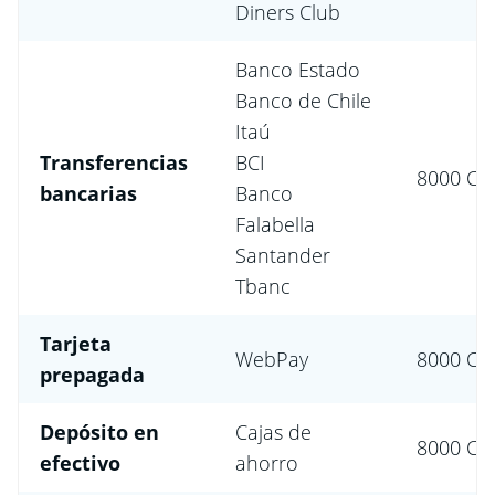
Diners Club
Banco Estado
Banco de Chile
Itaú
Transferencias
BCI
8000 CL
bancarias
Banco
Falabella
Santander
Tbanc
Tarjeta
WebPay
8000 CL
prepagada
Depósito en
Cajas de
8000 CL
efectivo
ahorro