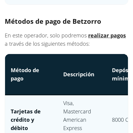
Métodos de pago de Betzorro
En este operador, solo podremos
realizar pagos
a través de los siguientes métodos:
Método de
Depósit
Descripción
pago
mínim
Visa,
Tarjetas de
Mastercard
crédito y
American
8000 CL
débito
Express