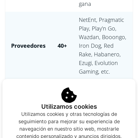
gana
NetEnt, Pragmatic
Play, Play’n Go,
Wazdan, Booongo,
Proveedores
40+
Iron Dog, Red
Rake, Habanero,
Ezugi, Evolution
Gaming, etc.
Aplicación
✗
No disponible
móvil
Utilizamos cookies
Programa
Utilizamos cookies y otras tecnologías de
✗
No disponible
VIP
seguimiento para mejorar su experiencia de
navegación en nuestro sitio web, mostrarle
Depósito
contenido personalizado y anuncios dirigidos,