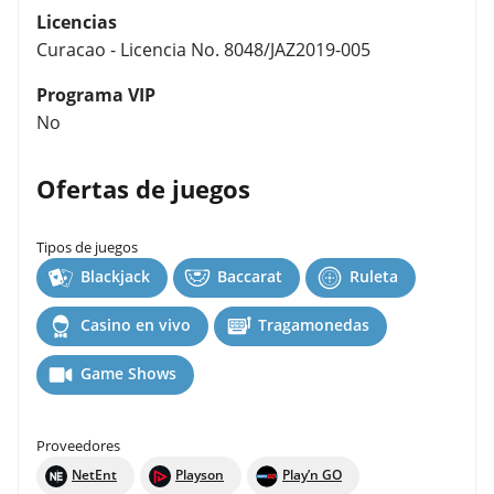
Licencias
Curacao - Licencia No. 8048/JAZ2019-005
Programa VIP
No
Ofertas de juegos
Tipos de juegos
Blackjack
Baccarat
Ruleta
Casino en vivo
Tragamonedas
Game Shows
Proveedores
NetEnt
Playson
Play’n GO