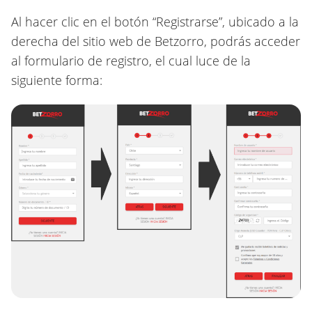
Al hacer clic en el botón “Registrarse”, ubicado a la
derecha del sitio web de Betzorro, podrás acceder
al formulario de registro, el cual luce de la
siguiente forma: