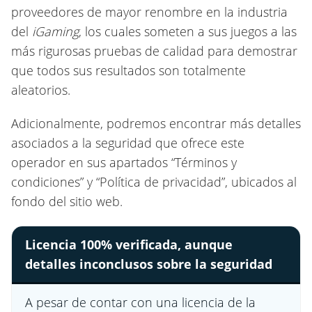
proveedores de mayor renombre en la industria
del
iGaming
, los cuales someten a sus juegos a las
más rigurosas pruebas de calidad para demostrar
que todos sus resultados son totalmente
aleatorios.
Adicionalmente, podremos encontrar más detalles
asociados a la seguridad que ofrece este
operador en sus apartados “Términos y
condiciones” y “Política de privacidad”, ubicados al
fondo del sitio web.
Licencia 100% verificada, aunque
detalles inconclusos sobre la seguridad
A pesar de contar con una licencia de la