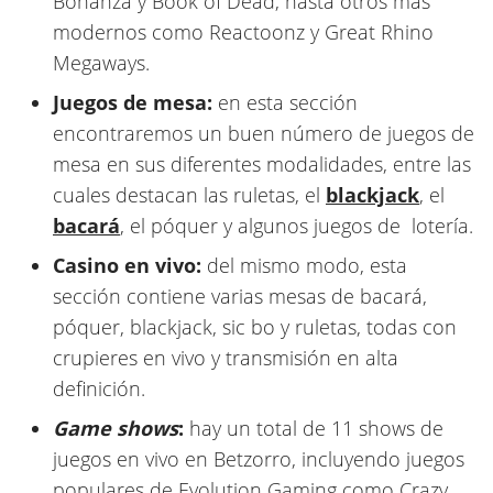
Bonanza y Book of Dead, hasta otros más
modernos como Reactoonz y Great Rhino
Megaways.
Juegos de mesa:
en esta sección
encontraremos un buen número de juegos de
mesa en sus diferentes modalidades, entre las
cuales destacan las ruletas, el
blackjack
, el
bacará
, el póquer y algunos juegos de lotería.
Casino en vivo:
del mismo modo, esta
sección contiene varias mesas de bacará,
póquer, blackjack, sic bo y ruletas, todas con
crupieres en vivo y transmisión en alta
definición.
Game shows
:
hay un total de 11 shows de
juegos en vivo en Betzorro, incluyendo juegos
populares de Evolution Gaming como Crazy