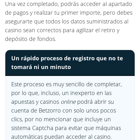
Una vez completado, podrás acceder al apartado
de pagos y realizar tu primer importe, pero debes
asegurarte que todos los datos suministrados al
casino sean correctos para agilizar el retiro y
depósito de fondos.
Un rápido proceso de registro que no te
tomará ni un minuto
Este proceso es muy sencillo de completar,
por lo que, incluso, un inexperto en las
apuestas y casinos
online
podrá abrir su
cuenta de Betzorro con solo unos pocos
clics, por no mencionar que incluye un
sistema Captcha para evitar que máquinas
automáticas puedan acceder al casino.