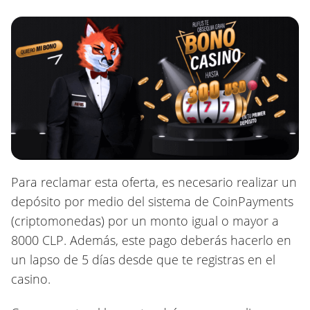
Para reclamar esta oferta, es necesario realizar un
depósito por medio del sistema de CoinPayments
(criptomonedas) por un monto igual o mayor a
8000 CLP. Además, este pago deberás hacerlo en
un lapso de 5 días desde que te registras en el
casino.