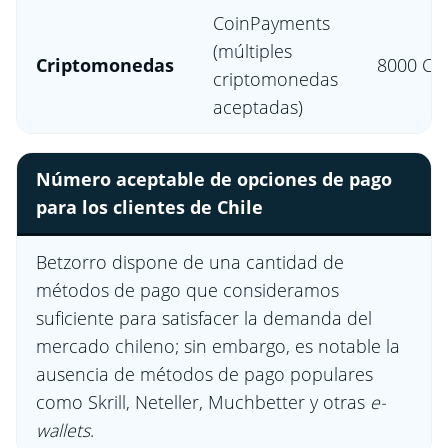
CoinPayments
(múltiples
Criptomonedas
8000 CL
criptomonedas
aceptadas)
Número aceptable de opciones de pago
para los clientes de Chile
Betzorro dispone de una cantidad de
métodos de pago que consideramos
suficiente para satisfacer la demanda del
mercado chileno; sin embargo, es notable la
ausencia de métodos de pago populares
como Skrill, Neteller, Muchbetter y otras
e-
wallets
.