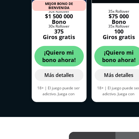
MEJOR BONO DE
BIENVENIDA
30x Rollover
35x Rollover
$1 500 000
$75 000
Bono
Bono
30x Rollover
35x Rollover
375
100
Giros gratis
Giros gratis
¡Quiero mi
¡Quiero mi
bono ahora!
bono ahora!
Más detalles
Más detalles
18+ | El juego puede ser
18+ | El juego puede se
adictivo. Juega con
adictivo. Juega con
responsabilidad. |
responsabilidad. |
Scj.cl/juego-responsable
|
Scj.cl/juego-responsable
Disponible solo para
Disponible solo para
residentes de Chile.
residentes de Chile.
Depósito mínimo: 5.000
Depósito mínimo: 5.000
CLP. Bono válido por 7 días
CLP. Bonos válidos por 3
desde su reclamo. |
días desde su reclamo. 