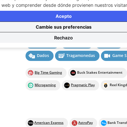
io web y comprender desde dónde provienen nuestros visitan
Programa VIP
No
Acepto
Cambie sus preferencias
gos
Rechazo
Blackjack
Baccarat
Ruleta
Dados
Tragamonedas
Game S
Big Time Gaming
Buck Stakes Entertainment
Microgaming
Pragmatic Play
Reel King
American Express
AstroPay
Bank Trans