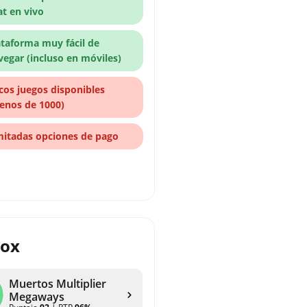
at en vivo
ataforma muy fácil de
vegar (incluso en móviles)
cos juegos disponibles
enos de 1000)
mitadas opciones de pago
box
Muertos Multiplier
Megaways