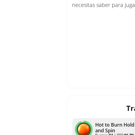
necesitas saber para jug
Tr
Hot to Burn Hold
and Spin