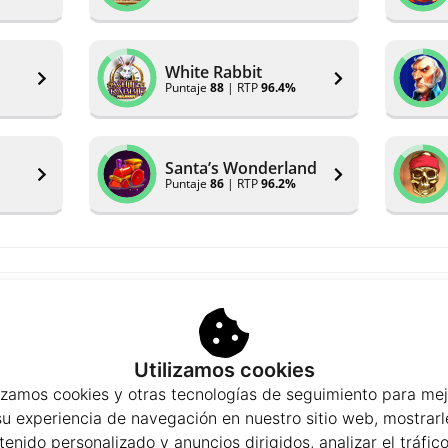
White Rabbit
Puntaje
88
| RTP
96.4%
Santa’s Wonderland
Puntaje
86
| RTP
96.2%
Nombre
Luckbox
Utilizamos cookies
Lanzado
2021
lizamos cookies y otras tecnologías de seguimiento para mej
Licencias
Gambling Supervision C
su experiencia de navegación en nuestro sitio web, mostrarl
de Man
tenido personalizado y anuncios dirigidos, analizar el tráfico