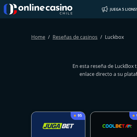
JUEGA 5 LIONS!
Home
Reseñas de casinos
Luckbox
En esta reseña de LuckBox 
enlace directo a su plat
95