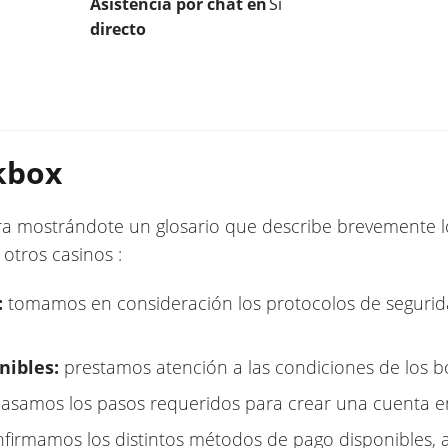
Asistencia por chat en
Sí
directo
kbox
ra mostrándote un glosario que describe brevemente l
 otros casinos :
:
tomamos en consideración los protocolos de segurida
nibles:
prestamos atención a las condiciones de los bo
asamos los pasos requeridos para crear una cuenta en
firmamos los distintos métodos de pago disponibles, a