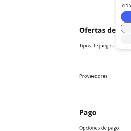
sit
Ofertas de jue
Tipos de juegos
Proveedores
Pago
Opciones de pago