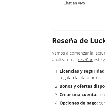
Chat en vivo
Reseña de Luc
Vamos a comenzar la lectu
analizaron al
reseñar
este y
Licencias y seguridad
regulan la plataforma.
Bonos y ofertas dispo
Crear una cuenta:
rep
Opciones de pago:
con