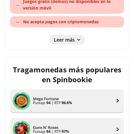
Juegos gratis (demos) no disponibles en la
versión móvil
No acepta pagos con criptomonedas
Leer más
Tragamonedas más populares
en Spinbookie
Mega Fortune
Puntaje
94
| RTP
96.6%
Guns N’ Roses
Puntaje
94
| RTP
97%