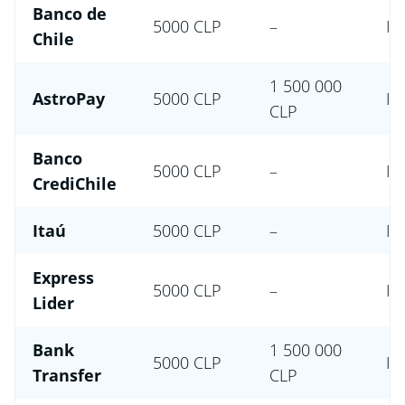
Banco de
5000 CLP
–
In
Chile
1 500 000
AstroPay
5000 CLP
In
CLP
Banco
5000 CLP
–
In
CrediChile
Itaú
5000 CLP
–
In
Express
5000 CLP
–
In
Lider
Bank
1 500 000
5000 CLP
In
Transfer
CLP