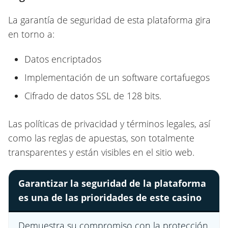
La garantía de seguridad de esta plataforma gira
en torno a:
Datos encriptados
Implementación de un software cortafuegos
Cifrado de datos SSL de 128 bits.
Las políticas de privacidad y términos legales, así
como las reglas de apuestas, son totalmente
transparentes y están visibles en el sitio web.
Garantizar la seguridad de la plataforma
es una de las prioridades de este casino
Demuestra su compromiso con la protección