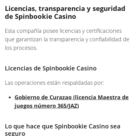
Licencias, transparencia y seguridad
de Spinbookie Casino
Esta compañía posee licencias y certificaciones
que garantizan la transparencia y confiabilidad de
los procesos.
Licencias de Spinbookie Casino
Las operaciones están respaldadas por:
Gobierno de Curazao (licencia Maestra de
juegos número 365/JAZ)
Lo que hace que Spinbookie Casino sea
seguro