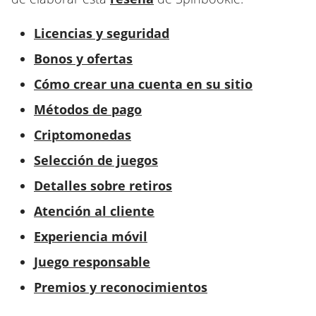
Licencias y seguridad
Bonos y ofertas
Cómo crear una cuenta en su sitio
Métodos de pago
Criptomonedas
Selección de juegos
Detalles sobre retiros
Atención al cliente
Experiencia móvil
Juego responsable
Premios y reconocimientos