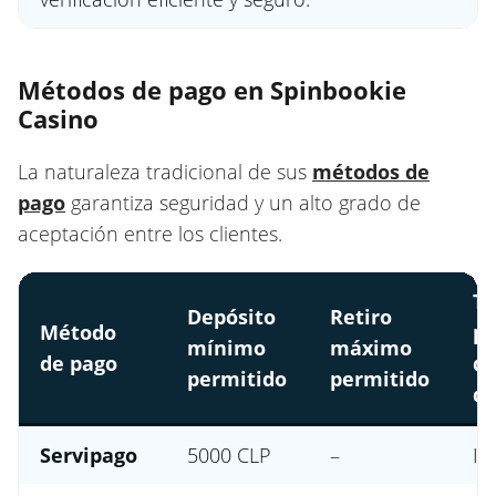
Métodos de pago en Spinbookie
Casino
La naturaleza tradicional de sus
métodos de
pago
garantiza seguridad y un alto grado de
aceptación entre los clientes.
T
Depósito
Retiro
Método
p
mínimo
máximo
de pago
d
permitido
permitido
de
Servipago
5000 CLP
–
In