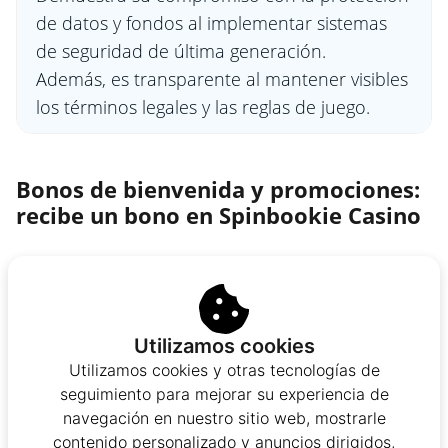
de datos y fondos al implementar sistemas
de seguridad de última generación.
Además, es transparente al mantener visibles
los términos legales y las reglas de juego.
Bonos de bienvenida y promociones:
recibe un bono en Spinbookie Casino
Si aún no conoces esta plataforma, con nuestra
reseña de Spinbookie Casino descubrirás cada
detalle, como que los
bonos
se reclaman en la
Utilizamos cookies
pestaña “Mis Bonos” dentro de tu cuenta de
Utilizamos cookies y otras tecnologías de
usuario y más.
seguimiento para mejorar su experiencia de
navegación en nuestro sitio web, mostrarle
Oferta para jugadores nuevos: bono de
contenido personalizado y anuncios dirigidos,