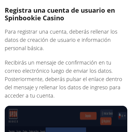
Registra una cuenta de usuario en
Spinbookie Casino
Para registrar una cuenta, deberás rellenar los
datos de creación de usuario e información
personal básica.
Recibirás un mensaje de confirmación en tu
correo electrónico luego de enviar los datos.
Posteriormente, deberás pulsar el enlace dentro
del mensaje y rellenar los datos de ingreso para
acceder a tu cuenta.