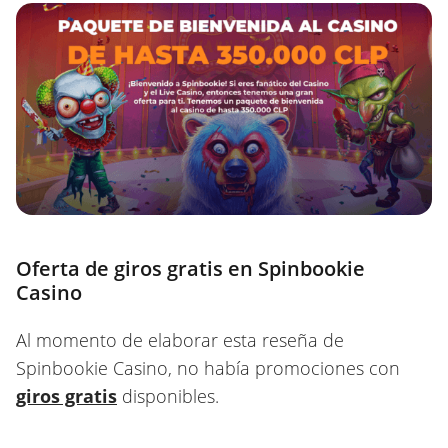
Oferta de giros gratis en Spinbookie
Casino
Al momento de elaborar esta reseña de
Spinbookie Casino, no había promociones con
giros gratis
disponibles.