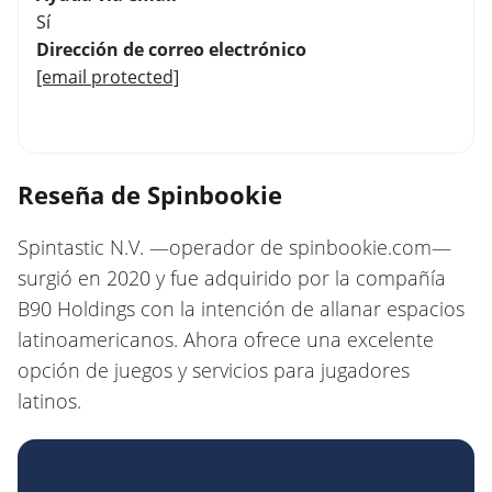
Sí
Dirección de correo electrónico
[email protected]
Reseña de Spinbookie
Spintastic N.V. —operador de spinbookie.com—
surgió en 2020 y fue adquirido por la compañía
B90 Holdings con la intención de allanar espacios
latinoamericanos. Ahora ofrece una excelente
opción de juegos y servicios para jugadores
latinos.