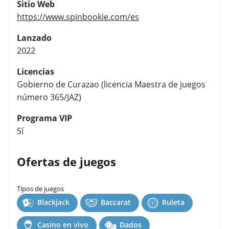
Sitio Web
https://www.spinbookie.com/es
Lanzado
2022
Licencias
Gobierno de Curazao (licencia Maestra de juegos
número 365/JAZ)
Programa VIP
Sí
Ofertas de juegos
Tipos de juegos
Blackjack
Baccarat
Ruleta
Casino en vivo
Dados