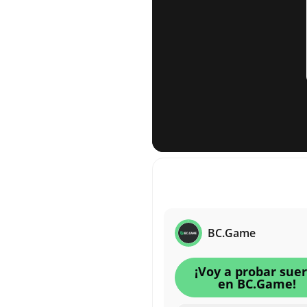
BC.Game
¡Voy a probar sue
en BC.Game!