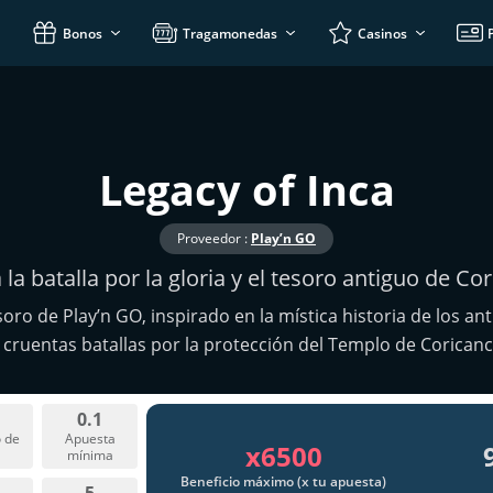
Bonos
Tragamonedas
Casinos
Legacy of Inca
Proveedor :
Play’n GO
 la batalla por la gloria y el tesoro antiguo de Co
soro de Play’n GO, inspirado en la mística historia de los an
s cruentas batallas por la protección del Templo de Coricanc
0.1
 de
Apuesta
x6500
mínima
Beneficio máximo (x tu apuesta)
5