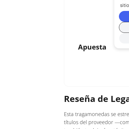
sit
Apuesta
Reseña de Lega
Esta tragamonedas se estre
títulos del proveedor —com