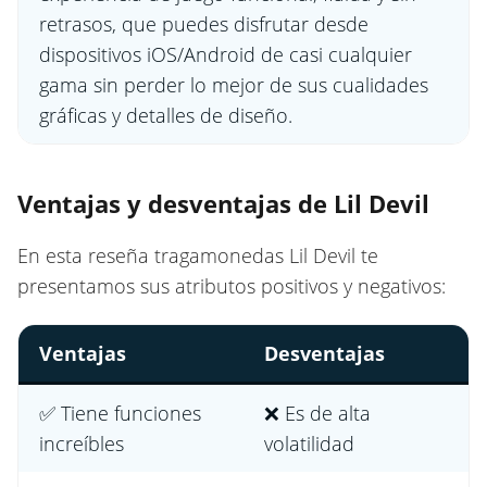
retrasos, que puedes disfrutar desde
dispositivos iOS/Android de casi cualquier
gama sin perder lo mejor de sus cualidades
gráficas y detalles de diseño.
Ventajas y desventajas de Lil Devil
En esta reseña tragamonedas Lil Devil te
presentamos sus atributos positivos y negativos:
Ventajas
Desventajas
✅ Tiene funciones
❌ Es de alta
increíbles
volatilidad