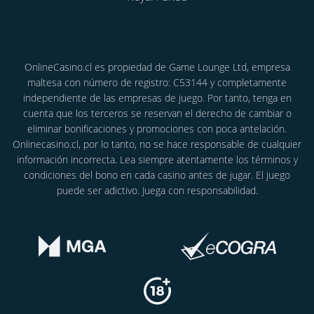
OnlineCasino.cl es propiedad de Game Lounge Ltd, empresa
maltesa con número de registro: C53144 y completamente
independiente de las empresas de juego. Por tanto, tenga en
cuenta que los terceros se reservan el derecho de cambiar o
eliminar bonificaciones y promociones con poca antelación.
Onlinecasino.cl, por lo tanto, no se hace responsable de cualquier
información incorrecta. Lea siempre atentamente los términos y
condiciones del bono en cada casino antes de jugar. El juego
puede ser adictivo. Juega con responsabilidad.