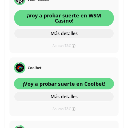
¡Voy a probar suerte en WSM
Casino!
Más detalles
Aplican T&C
Coolbet
¡Voy a probar suerte en Coolbet!
Más detalles
Aplican T&C