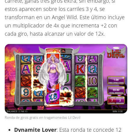
carrete, ganas tres giros extra; sin embargo, si
estos aparecen sobre los carriles 3 y 4, se
transforman en un Angel Wild. Este último incluye
un multiplicador de 4x que incrementa +2 con
cada giro, hasta alcanzar un valor de 12x.
Ronda de giros gratis en tragamonedas Lil Devil
Dynamite Lover
: Esta ronda te concede 12