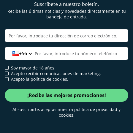
Suscríbete a nuestro boletín.
Recibe las últimas noticias y novedades directamente en tu
bandeja de entrada.
+56
Soy mayor de 18 años.
Acepto recibir comunicaciones de marketing.
Acepto la política de cookies.
¡Recibe las mejores promociones!
Al suscribirte, aceptas nuestra política de privacidad y
cookies.