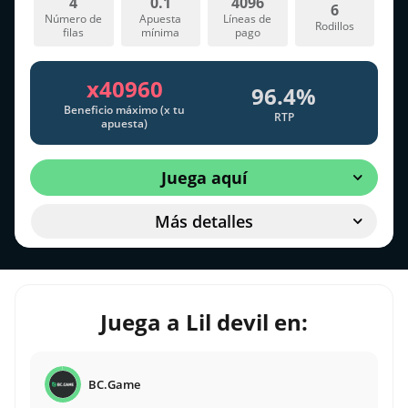
4
0.1
4096
6
Número de
Apuesta
Líneas de
Rodillos
filas
mínima
pago
x40960
96.4%
Beneficio máximo (x tu
RTP
apuesta)
Juega aquí
Más detalles
Juega a Lil devil en:
BC.Game