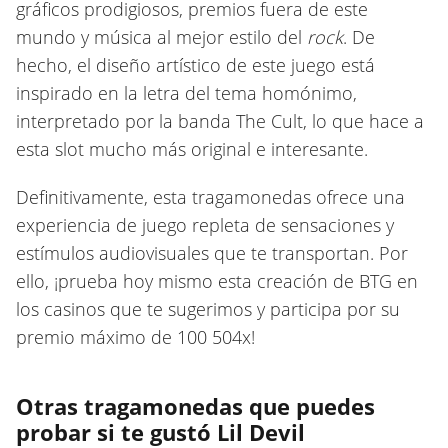
gráficos prodigiosos, premios fuera de este
mundo y música al mejor estilo del
rock
. De
hecho, el diseño artístico de este juego está
inspirado en la letra del tema homónimo,
interpretado por la banda The Cult, lo que hace a
esta slot mucho más original e interesante.
Definitivamente, esta tragamonedas ofrece una
experiencia de juego repleta de sensaciones y
estímulos audiovisuales que te transportan. Por
ello, ¡prueba hoy mismo esta creación de BTG en
los casinos que te sugerimos y participa por su
premio máximo de 100 504x!
Otras tragamonedas que puedes
probar si te gustó Lil Devil