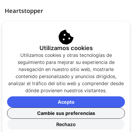
Heartstopper
Cada vez que aparecen dos scatters en pantalla,
recibes un corazón. Si logras acumular 40, se
activa la función de Heartstopper.
Utilizamos cookies
Utilizamos cookies y otras tecnologías de
Esta función añade dos mejoras a las rondas de
seguimiento para mejorar su experiencia de
giros gratis: en la función Be My Love, el candado
navegación en nuestro sitio web, mostrarle
corazón se convierte en un comodín adherible
contenido personalizado y anuncios dirigidos,
adicional, mientras que en la partida Dynamite
analizar el tráfico del sitio web y comprender desde
Lover el comodín Dynamite empieza la ronda con
dónde provienen nuestros visitantes.
un multiplicador de 5x.
Acepto
Cambie sus preferencias
Funciones creativas y muy divertidas
Rechazo
Es sorprendente el nivel de creatividad e