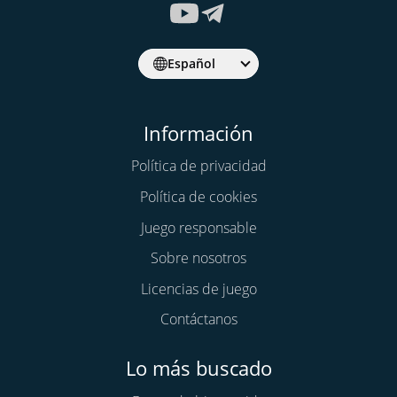
Español
Información
Política de privacidad
Política de cookies
Juego responsable
Sobre nosotros
Licencias de juego
Contáctanos
Lo más buscado