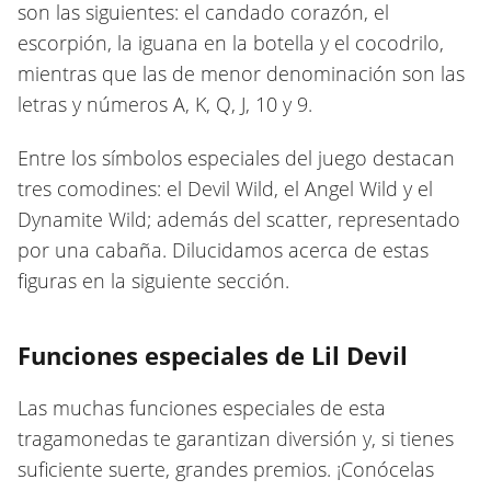
son las siguientes: el candado corazón, el
escorpión, la iguana en la botella y el cocodrilo,
mientras que las de menor denominación son las
letras y números A, K, Q, J, 10 y 9.
Entre los símbolos especiales del juego destacan
tres comodines: el Devil Wild, el Angel Wild y el
Dynamite Wild; además del scatter, representado
por una cabaña. Dilucidamos acerca de estas
figuras en la siguiente sección.
Funciones especiales de Lil Devil
Las muchas funciones especiales de esta
tragamonedas te garantizan diversión y, si tienes
suficiente suerte, grandes premios. ¡Conócelas