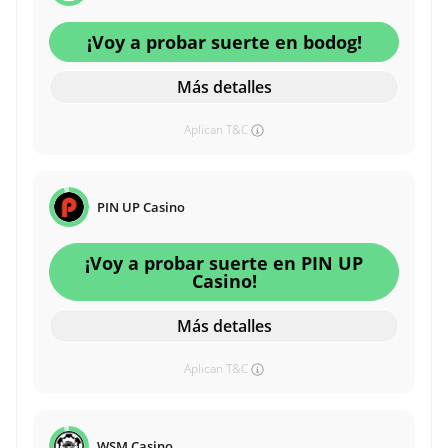
¡Voy a probar suerte en bodog!
Más detalles
Aplican T&C
PIN UP Casino
¡Voy a probar suerte en PIN UP
Casino!
Más detalles
Aplican T&C
WSM Casino