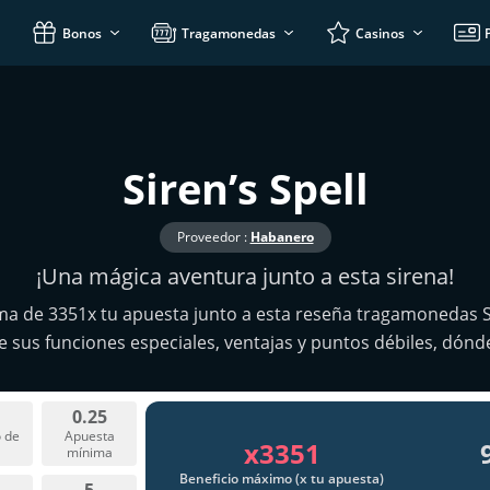
Bonos
Tragamonedas
Casinos
Siren’s Spell
Proveedor :
Habanero
¡Una mágica aventura junto a esta sirena!
 de 3351x tu apuesta junto a esta reseña tragamonedas Sir
sus funciones especiales, ventajas y puntos débiles, dónde
0.25
 de
Apuesta
x3351
mínima
Beneficio máximo (x tu apuesta)
5