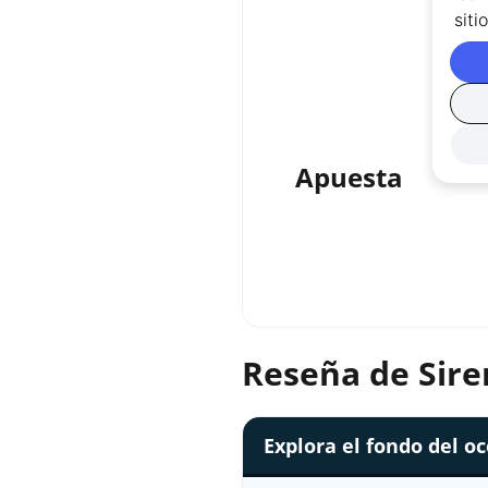
sit
Apuesta
Reseña de Siren
Explora el fondo del o