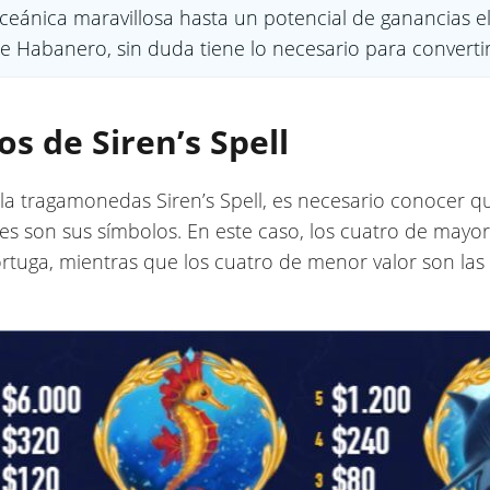
ceánica maravillosa hasta un potencial de ganancias 
e Habanero, sin duda tiene lo necesario para convertirs
s de Siren’s Spell
la tragamonedas Siren’s Spell, es necesario conocer q
áles son sus símbolos. En este caso, los cuatro de mayo
ortuga, mientras que los cuatro de menor valor son la