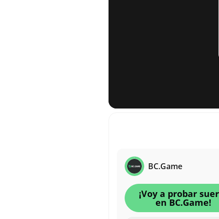
BC.Game
¡Voy a probar sue
en BC.Game!