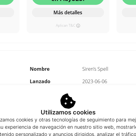
Más detalles
Aplican T&C
Nombre
Siren’s Spell
Lanzado
2023-06-06
Proveedor
Habanero
Utilizamos cookies
obre
RTP
97.7%
lizamos cookies y otras tecnologías de seguimiento para mej
su experiencia de navegación en nuestro sitio web, mostrarl
Beneficio máximo (x
x3351
tenido personalizado y anuncios dirigidos, analizar el tráfico