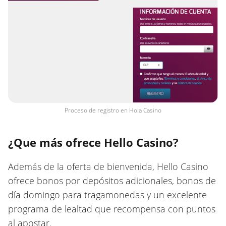
Proceso de registro en Hola Casino
¿Que más ofrece Hello Casino?
Además de la oferta de bienvenida, Hello Casino
ofrece bonos por depósitos adicionales, bonos de
día domingo para tragamonedas y un excelente
programa de lealtad que recompensa con puntos
al apostar.