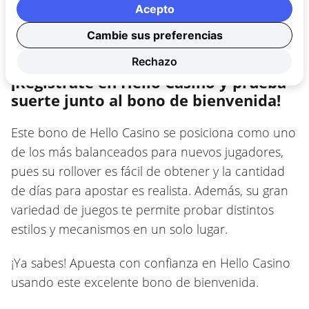
Acepto
Cambie sus preferencias
Sección de juegos de Hello Casino
Rechazo
¡Regístrate en Hello Casino y prueba
suerte junto al bono de bienvenida!
Este bono de Hello Casino se posiciona como uno
de los más balanceados para nuevos jugadores,
pues su rollover es fácil de obtener y la cantidad
de días para apostar es realista. Además, su gran
variedad de juegos te permite probar distintos
estilos y mecanismos en un solo lugar.
¡Ya sabes! Apuesta con confianza en Hello Casino
usando este excelente bono de bienvenida.