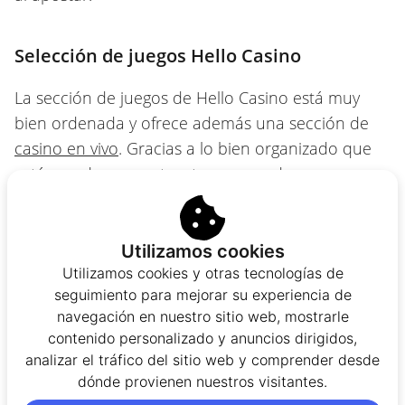
Selección de juegos Hello Casino
La sección de juegos de Hello Casino está muy
bien ordenada y ofrece además una sección de
casino en vivo
. Gracias a lo bien organizado que
está, puedes encontrar
tragamonedas con
compra de bonos
, estilo
megaways
o con
grandes
jackpots
en cuestión de segundos.
Utilizamos cookies
Utilizamos cookies y otras tecnologías de
seguimiento para mejorar su experiencia de
navegación en nuestro sitio web, mostrarle
contenido personalizado y anuncios dirigidos,
analizar el tráfico del sitio web y comprender desde
dónde provienen nuestros visitantes.