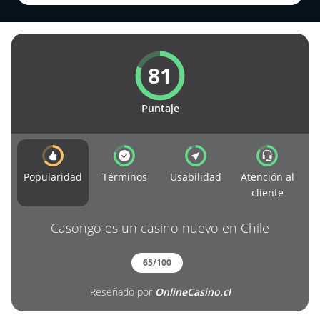
81
Puntaje
Popularidad
Términos
Usabilidad
Atención al
cliente
Casongo es un casino nuevo en Chile
65/100
Reseñado por
OnlineCasino.cl