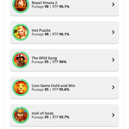
Royal Xmass 2
Puntaje
98
| RTP
96.1%
Hot Puzzle
Puntaje
98
| RTP
96.1%
The Wild Gang
Puntaje
95
| RTP
96%
Lion Gems Hold and Win
Puntaje
95
| RTP
95.6%
Hall of Gods
Puntaje
95
| RTP
95.7%