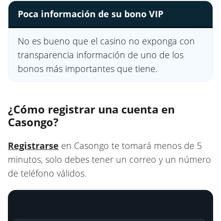
Poca información de su bono VIP
No es bueno que el casino no exponga con
transparencia información de uno de los
bonos más importantes que tiene.
¿Cómo registrar una cuenta en
Casongo?
Registrarse
en Casongo te tomará menos de 5
minutos, solo debes tener un correo y un número
de teléfono válidos.