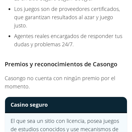
Los juegos son de proveedores certificados,
que garantizan resultados al azar y juego
justo.
Agentes reales encargados de responder tus
dudas y problemas 24/7.
Premios y reconocimientos de Casongo
Casongo no cuenta con ningún premio por el
momento.
Casino seguro
El que sea un sitio con licencia, posea juegos
de estudios conocidos y use mecanismos de