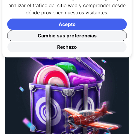
tiene un requisito de apuesta de
x35
.
analizar el tráfico del sitio web y comprender desde
dónde provienen nuestros visitantes.
Acepto
Cambie sus preferencias
Rechazo