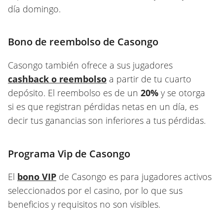
día domingo.
Bono de reembolso de Casongo
Casongo también ofrece a sus jugadores
cashback o reembolso
a partir de tu cuarto
depósito. El reembolso es de un
20%
y se otorga
si es que registran pérdidas netas en un día, es
decir tus ganancias son inferiores a tus pérdidas.
Programa Vip de Casongo
El
bono VIP
de Casongo es para jugadores activos
seleccionados por el casino, por lo que sus
beneficios y requisitos no son visibles.