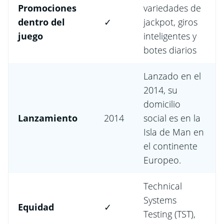
Promociones
variedades de
dentro del
✓
jackpot, giros
juego
inteligentes y
botes diarios
Lanzado en el
2014, su
domicilio
Lanzamiento
2014
social es en la
Isla de Man en
el continente
Europeo.
Technical
Systems
Equidad
✓
Testing (TST),