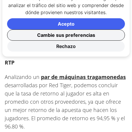
analizar el tráfico del sitio web y comprender desde
Su plataforma de juegos es segura ya que cuentan
dónde provienen nuestros visitantes.
con una certificación de calidad ISO 27001 que
Acepto
garantiza su cumplimiento con los mejores
estándares de calidad.
Cambie sus preferencias
Rechazo
Equidad de sus juegos
RTP
Analizando un
par de máquinas tragamonedas
desarrolladas por Red Tiger, podemos concluir
que la tasa de retorno al jugador es alta en
promedio con otros proveedores, ya que ofrece
un mejor retorno de la apuesta que hacen los
jugadores. El promedio de retorno es 94,95 % y el
96.80 %.