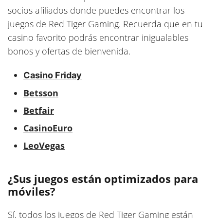
socios afiliados donde puedes encontrar los
juegos de Red Tiger Gaming. Recuerda que en tu
casino favorito podrás encontrar inigualables
bonos y ofertas de bienvenida.
Casino Friday
Betsson
Betfair
CasinoEuro
LeoVegas
¿Sus juegos están optimizados para
móviles?
Sí, todos los juegos de Red Tiger Gaming están