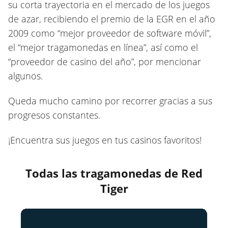
su corta trayectoria en el mercado de los juegos
de azar, recibiendo el premio de la EGR en el año
2009 como “mejor proveedor de software móvil”,
el “mejor tragamonedas en línea”, así como el
“proveedor de casino del año”, por mencionar
algunos.
Queda mucho camino por recorrer gracias a sus
progresos constantes.
¡Encuentra sus juegos en tus casinos favoritos!
Todas las tragamonedas de Red
Tiger