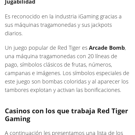
Jugabilidad
Es reconocido en la industria iGaming gracias a
sus máquinas tragamonedas y sus jackpots
diarios.
Un juego popular de Red Tiger es
Arcade Bomb
,
una máquina tragamonedas con 20 líneas de
pago, símbolos clásicos de frutas, números,
campanas e imágenes. Los símbolos especiales de
este juego son bombas coloridas y al aparecer los
tambores explotan y activan las bonificaciones.
Casinos con los que trabaja Red Tiger
Gaming
A continuación les presentamos una lista de los