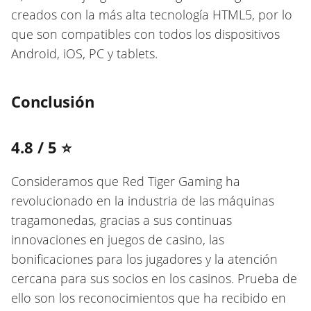
creados con la más alta tecnología HTML5, por lo
que son compatibles con todos los dispositivos
Android, iOS, PC y tablets.
Conclusión
4.8 / 5 ⭐
Consideramos que Red Tiger Gaming ha
revolucionado en la industria de las máquinas
tragamonedas, gracias a sus continuas
innovaciones en juegos de casino, las
bonificaciones para los jugadores y la atención
cercana para sus socios en los casinos. Prueba de
ello son los reconocimientos que ha recibido en