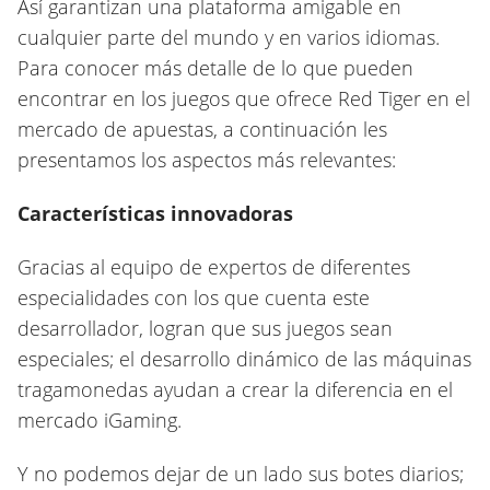
Así garantizan una plataforma amigable en
cualquier parte del mundo y en varios idiomas.
Para conocer más detalle de lo que pueden
encontrar en los juegos que ofrece Red Tiger en el
mercado de apuestas, a continuación les
presentamos los aspectos más relevantes:
Características innovadoras
Gracias al equipo de expertos de diferentes
especialidades con los que cuenta este
desarrollador, logran que sus juegos sean
especiales; el desarrollo dinámico de las máquinas
tragamonedas ayudan a crear la diferencia en el
mercado iGaming.
Y no podemos dejar de un lado sus botes diarios;