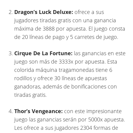
Dragon’s Luck Deluxe:
ofrece a sus
jugadores tiradas gratis con una ganancia
máxima de 3888 por apuesta. El juego consta
de 20 líneas de pago y 5 carretes de juego.
Cirque De La Fortune:
las ganancias en este
juego son más de 3333x por apuesta. Esta
colorida máquina tragamonedas tiene 6
rodillos y ofrece 30 líneas de apuestas
ganadoras, además de bonificaciones con
tiradas gratis.
Thor’s Vengeance:
con este impresionante
juego las ganancias serán por 5000x apuesta.
Les ofrece a sus jugadores 2304 formas de