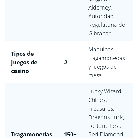
Alderney,
Autoridad
Regulatoria de
Gibraltar
Máquinas
Tipos de
tragamonedas
juegos de
2
y juegos de
casino
mesa
Lucky Wizard,
Chinese
Treasures,
Dragons Luck,
Fortune Fest,
Tragamonedas
150+
Red Diamond,