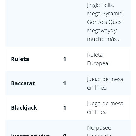
Jingle Bells,
Mega Pyramid,
Gonzo’s Quest
Megaways y
mucho más…
Ruleta
Ruleta
1
Europea
Juego de mesa
Baccarat
1
en línea
Juego de mesa
Blackjack
1
en línea
No posee
Juegos en vivo
0
juegos de