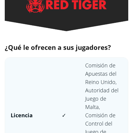
¿Qué le ofrecen a sus jugadores?
Comisión de
Apuestas del
Reino Unido,
Autoridad del
Juego de
Malta,
Licencia
✓
Comisión de
Control del
Juego de