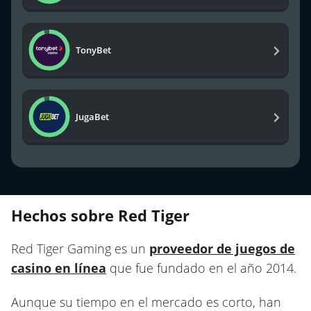
TonyBet
JugaBet
Hechos sobre Red Tiger
Red Tiger Gaming es un
proveedor de juegos de
casino en línea
que fue fundado en el año 2014.
Aunque su tiempo en el mercado es corto, han