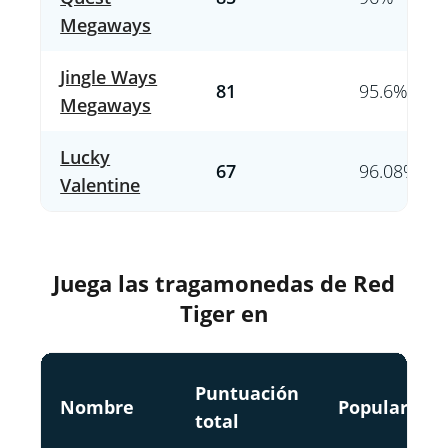
Megaways
Jingle Ways
81
95.6%
Megaways
Lucky
67
96.08%
Valentine
Juega las tragamonedas de Red
Tiger en
Puntuación
Nombre
Popularidad
total