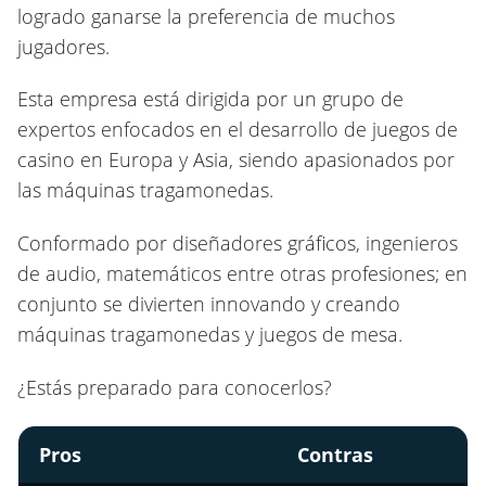
logrado ganarse la preferencia de muchos
jugadores.
Esta empresa está dirigida por un grupo de
expertos enfocados en el desarrollo de juegos de
casino en Europa y Asia, siendo apasionados por
las máquinas tragamonedas.
Conformado por diseñadores gráficos, ingenieros
de audio, matemáticos entre otras profesiones; en
conjunto se divierten innovando y creando
máquinas tragamonedas y juegos de mesa.
¿Estás preparado para conocerlos?
Pros
Contras