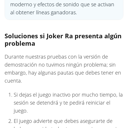
moderno y efectos de sonido que se activan
al obtener líneas ganadoras.
Soluciones si Joker Ra presenta algún
problema
Durante nuestras pruebas con la versión de
demostración no tuvimos ningún problema; sin
embargo, hay algunas pautas que debes tener en
cuenta.
Si dejas el juego inactivo por mucho tiempo, la
sesión se detendrá y te pedirá reiniciar el
juego.
El juego advierte que debes asegurarte de