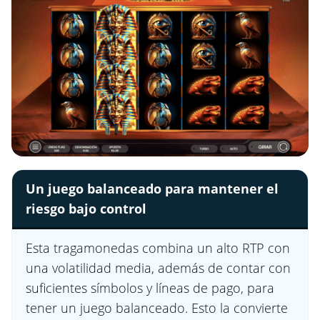
Un juego balanceado para mantener el
riesgo bajo control
Esta tragamonedas combina un alto RTP con
una volatilidad media, además de contar con
suficientes símbolos y líneas de pago, para
tener un juego balanceado. Esto la convierte