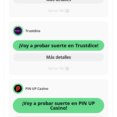
Aplican T&C
Trustdice
¡Voy a probar suerte en Trustdice!
Más detalles
Aplican T&C
PIN UP Casino
¡Voy a probar suerte en PIN UP
Casino!