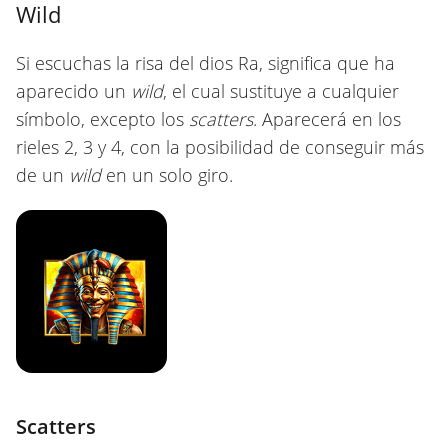
Wild
Si escuchas la risa del dios Ra, significa que ha
aparecido un
wild
, el cual sustituye a cualquier
símbolo, excepto los
scatters
. Aparecerá en los
rieles 2, 3 y 4, con la posibilidad de conseguir más
de un
wild
en un solo giro.
Scatters