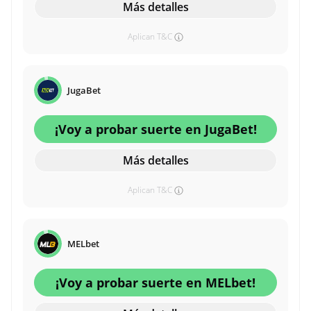
Más detalles
Aplican T&C
JugaBet
¡Voy a probar suerte en JugaBet!
Más detalles
Aplican T&C
MELbet
¡Voy a probar suerte en MELbet!