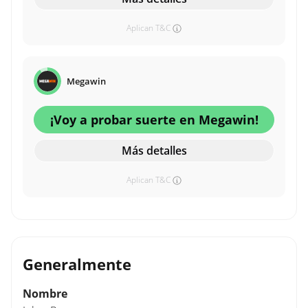
Aplican T&C
Megawin
¡Voy a probar suerte en Megawin!
Más detalles
Aplican T&C
Generalmente
Nombre