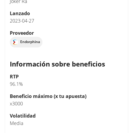
Joker Ra
Lanzado
2023-04-27
Proveedor
Endorphina
Información sobre beneficios
RTP
96.1%
Beneficio máximo (x tu apuesta)
x3000
Volatilidad
Media