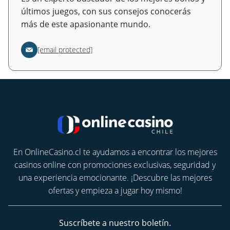
últimos juegos, con sus consejos conocerás
más de este apasionante mundo.
[email protected]
En OnlineCasino.cl te ayudamos a encontrar los mejores
casinos online con promociones exclusivas, seguridad y
una experiencia emocionante. ¡Descubre las mejores
ofertas y empieza a jugar hoy mismo!
Suscríbete a nuestro boletín.