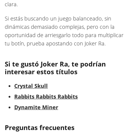
clara.
Si estás buscando un juego balanceado, sin
dinámicas demasiado complejas, pero con la
oportunidad de arriesgarlo todo para multiplicar
tu botín, prueba apostando con Joker Ra.
Si te gustó Joker Ra, te podrían
interesar estos títulos
Crystal Skull
Rabbits Rabbits Rabbits
Dynamite Miner
Preguntas frecuentes