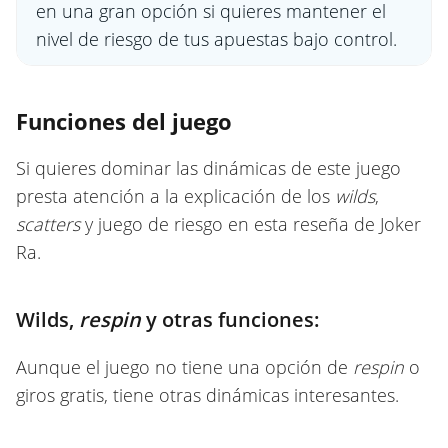
en una gran opción si quieres mantener el
nivel de riesgo de tus apuestas bajo control.
Funciones del juego
Si quieres dominar las dinámicas de este juego
presta atención a la explicación de los
wilds
,
scatters
y juego de riesgo en esta reseña de Joker
Ra.
Wilds,
respin
y otras funciones:
Aunque el juego no tiene una opción de
respin
o
giros gratis, tiene otras dinámicas interesantes.