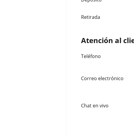
Retirada
Atención al cli
Teléfono
Correo electrónico
Chat en vivo