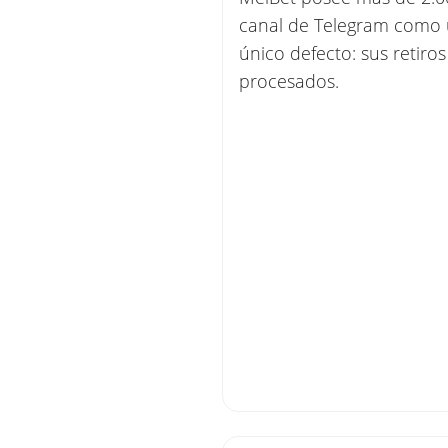
canal de Telegram como u
único defecto: sus retiro
procesados.