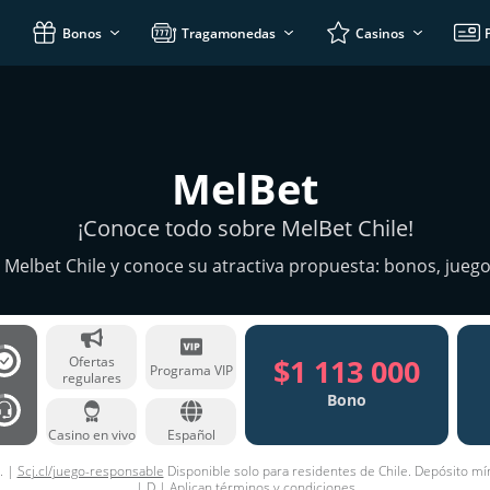
Bonos
Tragamonedas
Casinos
MelBet
¡Conoce todo sobre MelBet Chile!
 Melbet Chile y conoce su atractiva propuesta: bonos, jue
$1 113 000
Ofertas
Programa VIP
regulares
Bono
Casino en vivo
Español
. |
Scj.cl/juego-responsable
Disponible solo para residentes de Chile. Depósito mí
| D |
Aplican términos y condiciones