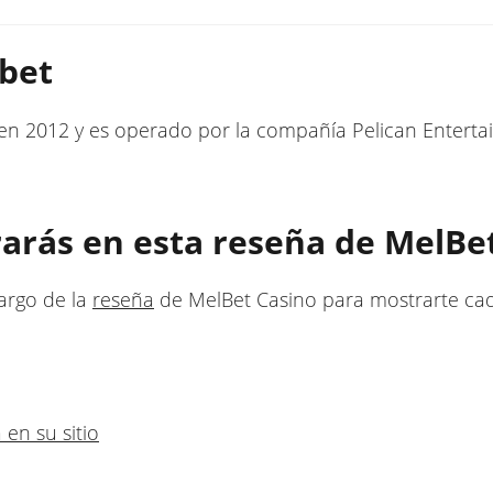
bet
en 2012 y es operado por la compañía Pelican Enterta
arás en esta reseña de MelBe
largo de la
reseña
de MelBet Casino para mostrarte cad
en su sitio