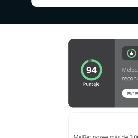
94
MelBet
recon
Puntaje
90/10
MelBet posee más de 2.0