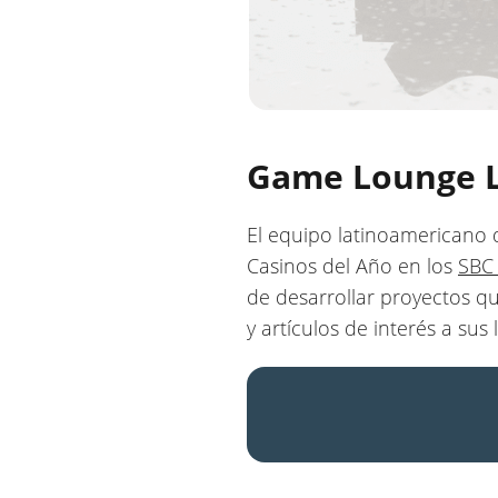
Game Lounge L
El equipo latinoamericano 
Casinos del Año en los
SBC
de desarrollar proyectos qu
y artículos de interés a sus