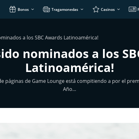
Bonos
Tragamonedas
Casinos
minados a los SBC Awards Latinoamérica!
ido nominados a los S
Latinoamérica!
de páginas de Game Lounge está compitiendo a por el premi
Año…