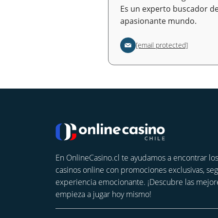
Es un experto buscador de
apasionante mundo.
[email protected]
En OnlineCasino.cl te ayudamos a encontrar lo
casinos online con promociones exclusivas, se
experiencia emocionante. ¡Descubre las mejore
empieza a jugar hoy mismo!