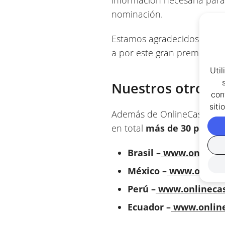
nominación.
Estamos agradecidos con q
a por este gran premio.
Uti
Nuestros otros si
con
sit
Además de OnlineCasino.cl,
en total
más de 30 países
Brasil –
www.onlineca
México –
www.online
Perú –
www.onlinecas
Ecuador –
www.online