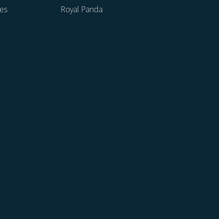
es
Royal Panda