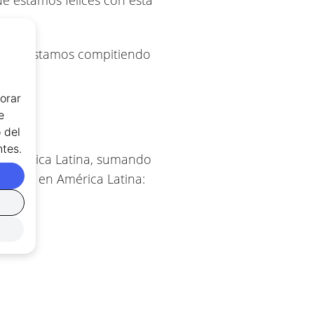
 a ti estamos compitiendo
orar
e
 del
tes.
en América Latina, sumando
rtantes en América Latina: