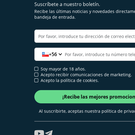
Suscríbete a nuestro boletín.
Recibe las últimas noticias y novedades directam
bandeja de entrada.
+56
Soy mayor de 18 años.
Acepto recibir comunicaciones de marketing.
Acepto la política de cookies.
¡Recibe las mejores promocion
Al suscribirte, aceptas nuestra política de priva