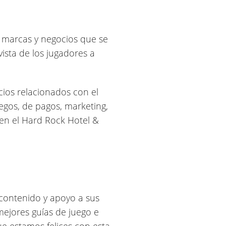
s marcas y negocios que se
vista de los jugadores a
cios relacionados con el
egos, de pagos, marketing,
 en el Hard Rock Hotel &
 contenido y apoyo a sus
mejores guías de juego e
e estamos felices con esta