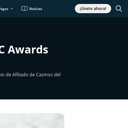
¡Únete ahora!
Pagos
Noticias
BC Awards
o de Afiliado de Casinos del