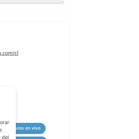
o.com/cl
orar
Casino en vivo
e
 del