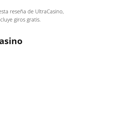
sta reseña de UltraCasino,
luye giros gratis.
asino