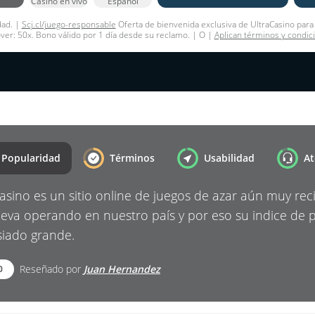
Casino en vivo
Español
dad. |
Scj.cl/juego-responsable
Oferta de bienvenida exclusiva de UltraCasino para
over: 50x. Bono válido por 1 día desde su reclamo. | O |
Aplican términos y condic
Popularidad
Términos
Usabilidad
At
asino es un sitio online de juegos de azar aún muy rec
leva operando en nuestro país y por eso su indice de
iado grande.
Reseñado por
Juan Hernandez
0