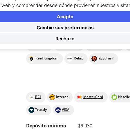
Dados
Tragamonedas
Poker
io web y comprender desde dónde provienen nuestros visitan
Acepto
Big Time Gaming
Blueprint Gaming
Buc
Cambie sus preferencias
Games Global
IGT
iSoftBet
Mic
Rechazo
Playson
Play’n GO
Pragmatic Play
Reel Kingdom
Relax
Yggdrasil
BCI
Interac
MasterCard
Netelle
Trustly
VISA
Depósito mínimo
$9 030