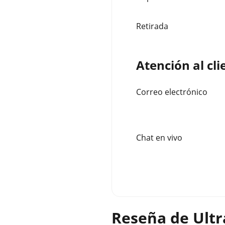
Retirada
Atención al cli
Correo electrónico
Chat en vivo
Reseña de Ultr