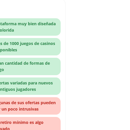
ataforma muy bien diseñada
colorida
s de 1000 juegos de casinos
sponibles
an cantidad de formas de
go
ertas variadas para nuevos
antiguos jugadores
gunas de sus ofertas pueden
r un poco intrusivas
 retiro mínimo es algo
evado