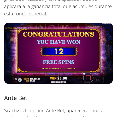
aplicará a la ganancia total que acumules durante
esta ronda especial.
Ante Bet
Si activas la opción Ante Bet, aparecerán más