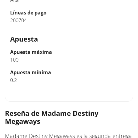
Alta
Líneas de pago
200704
Apuesta
Apuesta máxima
100
Apuesta mínima
0.2
Reseña de Madame Destiny
Megaways
Madame Destiny Megaways es la segunda entrega