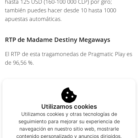
hasta 125 USD (160-100 000 CLP) por giro;
también puedes hacer desde 10 hasta 1000
apuestas automáticas.
RTP de Madame Destiny Megaways
El RTP de esta tragamonedas de Pragmatic Play es
de 96,56 %.
Volatilidad
Este juego tiene una muy alta volatilidad.
Utilizamos cookies
Utilizamos cookies y otras tecnologías de
Jackpot
o premio máximo
seguimiento para mejorar su experiencia de
navegación en nuestro sitio web, mostrarle
Esta slot no tiene
jackpot
, aunque su ganancia
contenido personalizado y anuncios dirigidos,