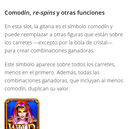
Comodín,
re-spins
y otras funciones
En esta slot, la gitana es el símbolo comodín y
puede reemplazar a otras figuras que están sobre
los carretes —excepto por la bola de cristal—
para crear combinaciones ganadoras.
Este símbolo aparece sobre todos los carretes,
menos en el primero. Además, todas las
combinaciones ganadoras, que incluyan al menos
comodín, duplican su valor.