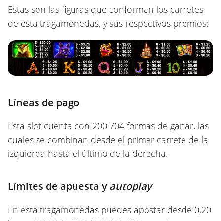
Estas son las figuras que conforman los carretes
de esta tragamonedas, y sus respectivos premios:
Líneas de pago
Esta slot cuenta con 200 704 formas de ganar, las
cuales se combinan desde el primer carrete de la
izquierda hasta el último de la derecha.
Límites de apuesta y
autoplay
En esta tragamonedas puedes apostar desde 0,20