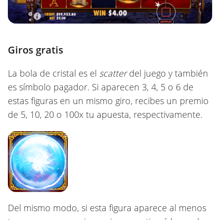
Giros gratis
La bola de cristal es el
scatter
del juego y también
es símbolo pagador. Si aparecen 3, 4, 5 o 6 de
estas figuras en un mismo giro, recibes un premio
de 5, 10, 20 o 100x tu apuesta, respectivamente.
Del mismo modo, si esta figura aparece al menos