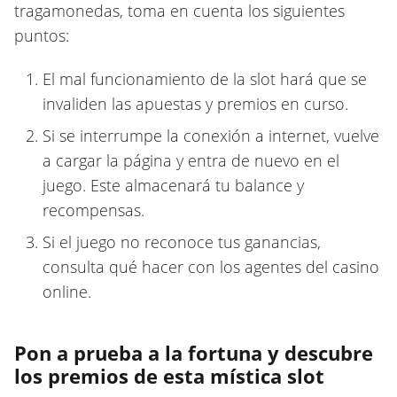
tragamonedas, toma en cuenta los siguientes
puntos:
El mal funcionamiento de la slot hará que se
invaliden las apuestas y premios en curso.
Si se interrumpe la conexión a internet, vuelve
a cargar la página y entra de nuevo en el
juego. Este almacenará tu balance y
recompensas.
Si el juego no reconoce tus ganancias,
consulta qué hacer con los agentes del casino
online.
Pon a prueba a la fortuna y descubre
los premios de esta mística slot