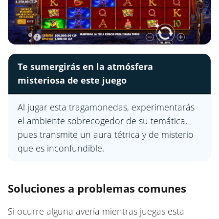
Te sumergirás en la atmósfera
misteriosa de este juego
Al jugar esta tragamonedas, experimentarás
el ambiente sobrecogedor de su temática,
pues transmite un aura tétrica y de misterio
que es inconfundible.
Soluciones a problemas comunes
Si ocurre alguna avería mientras juegas esta