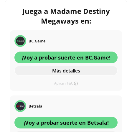
Juega a Madame Destiny
Megaways en:
BC.Game
¡Voy a probar suerte en BC.Game!
Más detalles
Aplican T&C
Betsala
¡Voy a probar suerte en Betsala!