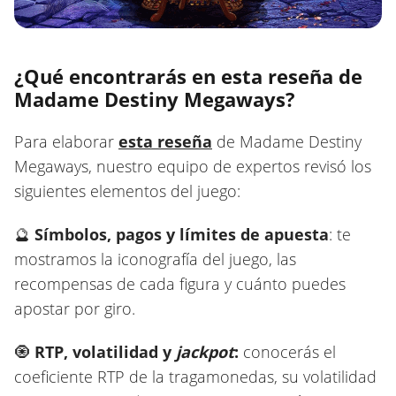
¿Qué encontrarás en esta reseña de
Madame Destiny Megaways?
Para elaborar
esta reseña
de Madame Destiny
Megaways, nuestro equipo de expertos revisó los
siguientes elementos del juego:
🔮
Símbolos, pagos y límites de apuesta
: te
mostramos la iconografía del juego, las
recompensas de cada figura y cuánto puedes
apostar por giro.
🧿
RTP, volatilidad y
jackpot
:
conocerás el
coeficiente RTP de la tragamonedas, su volatilidad