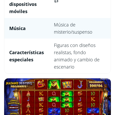
👍
dispositivos
móviles
Música de
Música
misterio/suspenso
Figuras con diseños
Características
realistas, fondo
especiales
animado y cambio de
escenario