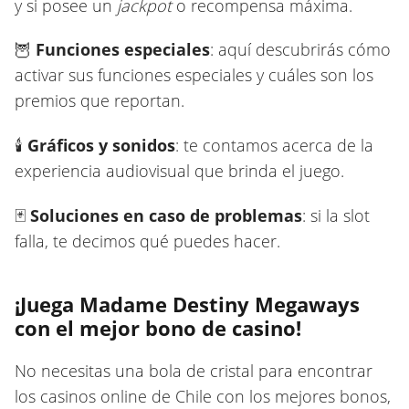
y si posee un
jackpot
o recompensa máxima.
🦉
Funciones especiales
: aquí descubrirás cómo
activar sus funciones especiales y cuáles son los
premios que reportan.
🕯️
Gráficos y sonidos
: te contamos acerca de la
experiencia audiovisual que brinda el juego.
🃏
Soluciones en caso de problemas
: si la slot
falla, te decimos qué puedes hacer.
¡Juega Madame Destiny Megaways
con el mejor bono de casino!
No necesitas una bola de cristal para encontrar
los casinos online de Chile con los mejores bonos,