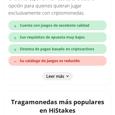
opción para quienes quieran jugar
exclusivamente con criptomonedas.
Cuenta con juegos de excelente calidad
Sus requisitos de apuesta muy bajos
Sistema de pagos basado en criptoactivos
Su catálogo de juegos es reducido
Leer más
Tragamonedas más populares
en HiStakes