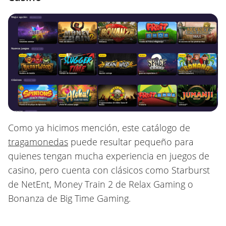
Como ya hicimos mención, este catálogo de
tragamonedas
puede resultar pequeño para
quienes tengan mucha experiencia en juegos de
casino, pero cuenta con clásicos como Starburst
de NetEnt, Money Train 2 de Relax Gaming o
Bonanza de Big Time Gaming.