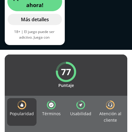
ahora!
Más detalles
18+ | El juego puede ser
adictivo. Juega con
responsabilidad. |
Scj.cl/juego-
responsable
| Oferta de
bienvenida exclusiva de 1win
para nuevos jugadores en Chile.
Depósito mínimo: 3 000 CLP.
77
Aplican términos y condiciones
generales de 1win casino. |
Aplican términos y condiciones
Puntaje
Popularidad
Términos
Usabilidad
Atención al
cliente