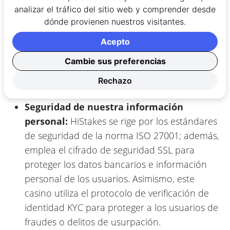
analizar el tráfico del sitio web y comprender desde
¿Qué es lo que hace a HiStakes un casino
dónde provienen nuestros visitantes.
online confiable?
Acepto
De forma breve te mostramos porque la
Cambie sus preferencias
plataforma de HiStakes genera confianza en los
Rechazo
usuarios:
Seguridad de nuestra información
personal:
HiStakes se rige por los estándares
de seguridad de la norma ISO 27001; además,
emplea el cifrado de seguridad SSL para
proteger los datos bancarios e información
personal de los usuarios. Asimismo, este
casino utiliza el protocolo de verificación de
identidad KYC para proteger a los usuarios de
fraudes o delitos de usurpación.