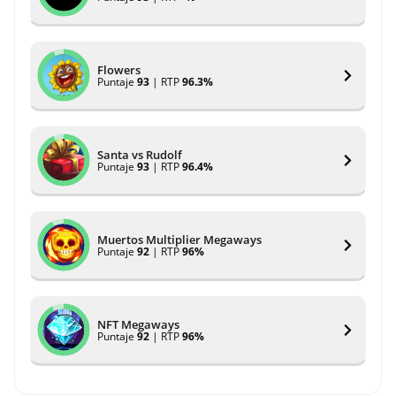
Flowers
Puntaje
93
| RTP
96.3%
Santa vs Rudolf
Puntaje
93
| RTP
96.4%
Muertos Multiplier Megaways
Puntaje
92
| RTP
96%
NFT Megaways
Puntaje
92
| RTP
96%