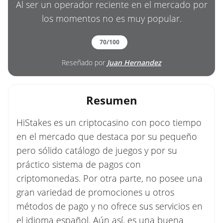
Al ser un operador reciente en el mercado por
los momentos no es muy popular.
70/100
Reseñado por
Juan Hernandez
Resumen
HiStakes es un criptocasino con poco tiempo
en el mercado que destaca por su pequeño
pero sólido catálogo de juegos y por su
práctico sistema de pagos con
criptomonedas. Por otra parte, no posee una
gran variedad de promociones u otros
métodos de pago y no ofrece sus servicios en
el idioma español. Aún así, es una buena