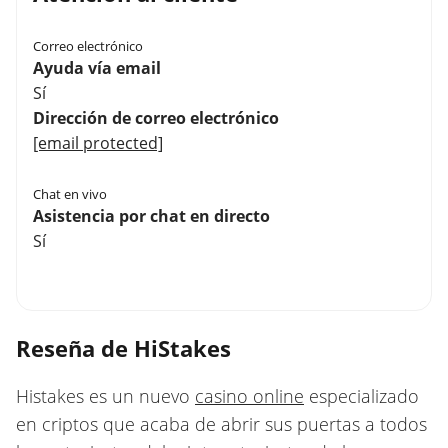
Correo electrónico
Ayuda vía email
Sí
Dirección de correo electrónico
[email protected]
Chat en vivo
Asistencia por chat en directo
Sí
Reseña de HiStakes
Histakes es un nuevo
casino online
especializado
en criptos que acaba de abrir sus puertas a todos