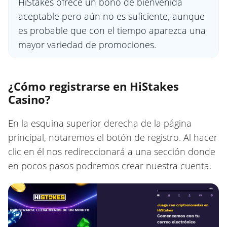
HiStakes ofrece un bono de bienvenida
aceptable pero aún no es suficiente, aunque
es probable que con el tiempo aparezca una
mayor variedad de promociones.
¿Cómo registrarse en HiStakes
Casino?
En la esquina superior derecha de la página
principal, notaremos el botón de registro. Al hacer
clic en él nos redireccionará a una sección donde
en pocos pasos podremos crear nuestra cuenta.