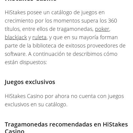
HiStakes posee un catálogo de juegos en
crecimiento por los momentos supera los 360
títulos, entre ellos de tragamonedas,
poker
,
blackjack
y
ruleta
, y que en su mayoría forman
parte de la biblioteca de exitosos proveedores de
software. A continuación te describimos cómo
están dispuestos:
Juegos exclusivos
HiStakes Casino por ahora no cuenta con juegos
exclusivos en su catálogo.
Tragamonedas recomendadas en HiStakes
Casino