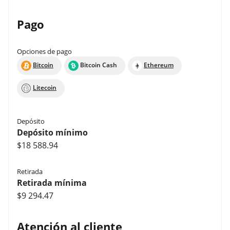
Pago
Opciones de pago
Bitcoin
Bitcoin Cash
Ethereum
Litecoin
Depósito
Depósito mínimo
$18 588.94
Retirada
Retirada mínima
$9 294.47
Atención al cliente