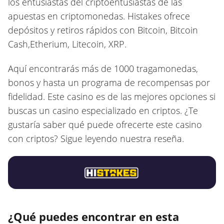
los entusiastas del criptoentusiastas de las
apuestas en criptomonedas. Histakes ofrece
depósitos y retiros rápidos con Bitcoin, Bitcoin
Cash,Etherium, Litecoin, XRP.
Aquí encontrarás más de 1000 tragamonedas,
bonos y hasta un programa de recompensas por
fidelidad. Este casino es de las mejores opciones si
buscas un casino especializado en criptos. ¿Te
gustaría saber qué puede ofrecerte este casino
con criptos? Sigue leyendo nuestra reseña.
¿Qué puedes encontrar en esta