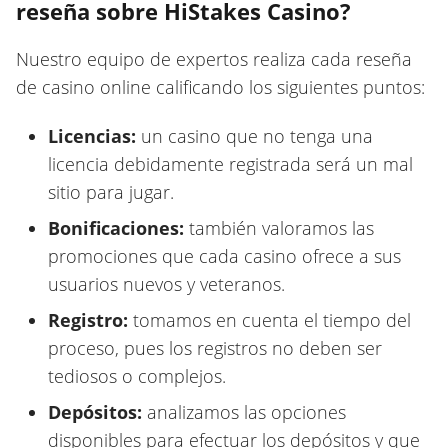
reseña sobre HiStakes Casino?
Nuestro equipo de expertos realiza cada reseña
de casino online calificando los siguientes puntos:
Licencias:
un casino que no tenga una
licencia debidamente registrada será un mal
sitio para jugar.
Bonificaciones:
también valoramos las
promociones que cada casino ofrece a sus
usuarios nuevos y veteranos.
Registro:
tomamos en cuenta el tiempo del
proceso, pues los registros no deben ser
tediosos o complejos.
Depósitos:
analizamos las opciones
disponibles para efectuar los depósitos y que