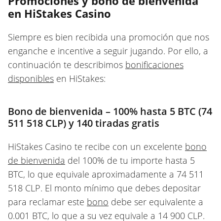
Promociones y bono de bienvenida
en HiStakes Casino
Siempre es bien recibida una promoción que nos
enganche e incentive a seguir jugando. Por ello, a
continuación te describimos
bonificaciones
disponibles
en HiStakes:
Bono de bienvenida – 100% hasta 5 BTC (74
511 518 CLP) y 140 tiradas gratis
HiStakes Casino te recibe con un excelente
bono
de bienvenida
del 100% de tu importe hasta 5
BTC, lo que equivale aproximadamente a 74 511
518 CLP. El monto mínimo que debes depositar
para reclamar este
bono
debe ser equivalente a
0.001 BTC, lo que a su vez equivale a 14 900 CLP.