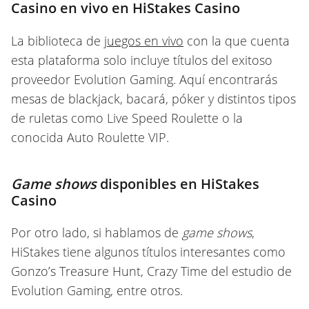
Casino en vivo en HiStakes Casino
La biblioteca de
juegos en vivo
con la que cuenta
esta plataforma solo incluye títulos del exitoso
proveedor Evolution Gaming. Aquí encontrarás
mesas de blackjack, bacará, póker y distintos tipos
de ruletas como Live Speed Roulette o la
conocida Auto Roulette VIP.
Game shows
disponibles en HiStakes
Casino
Por otro lado, si hablamos de
game shows
,
HiStakes tiene algunos títulos interesantes como
Gonzo’s Treasure Hunt, Crazy Time del estudio de
Evolution Gaming, entre otros.