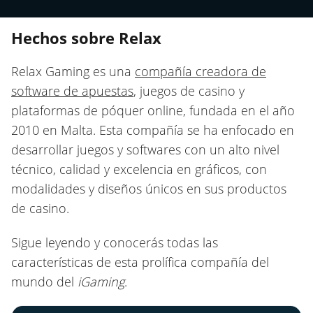
Hechos sobre Relax
Relax Gaming es una
compañía creadora de
software de apuestas
, juegos de casino y
plataformas de póquer online, fundada en el año
2010 en Malta. Esta compañía se ha enfocado en
desarrollar juegos y softwares con un alto nivel
técnico, calidad y excelencia en gráficos, con
modalidades y diseños únicos en sus productos
de casino.
Sigue leyendo y conocerás todas las
características de esta prolífica compañía del
mundo del
iGaming
.