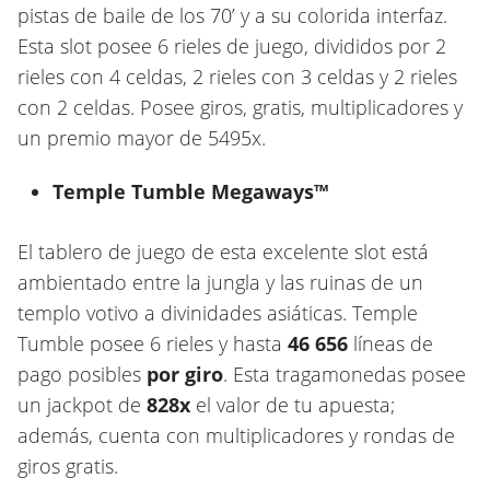
pistas de baile de los 70’ y a su colorida interfaz.
Esta slot posee 6 rieles de juego, divididos por 2
rieles con 4 celdas, 2 rieles con 3 celdas y 2 rieles
con 2 celdas. Posee giros, gratis, multiplicadores y
un premio mayor de 5495x.
Temple Tumble Megaways™
El tablero de juego de esta excelente slot está
ambientado entre la jungla y las ruinas de un
templo votivo a divinidades asiáticas. Temple
Tumble posee 6 rieles y hasta
46 656
líneas de
pago posibles
por giro
. Esta tragamonedas posee
un jackpot de
828x
el valor de tu apuesta;
además, cuenta con multiplicadores y rondas de
giros gratis.