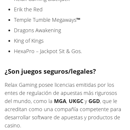
Erik the Red
Temple Tumble Megaways
™
Dragons Awakening
King of Kings
HexaPro – Jackpot Sit & Gos.
¿Son juegos seguros/legales?
Relax Gaming posee licencias emitidas por los
entes de regulación de apuestas más rigurosos
del mundo, como la
MGA
,
UKGC
y
GGD
,
que le
acreditan como una compañía competente para
desarrollar software de apuestas y productos de
casino.