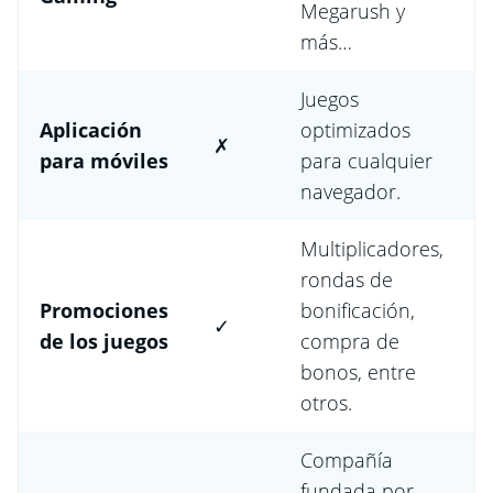
Megarush y
más…
Juegos
Aplicación
optimizados
✗
para móviles
para cualquier
navegador.
Multiplicadores,
rondas de
Promociones
bonificación,
✓
de los juegos
compra de
bonos, entre
otros.
Compañía
fundada por