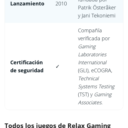
Lanzamiento
2010
Patrik Österåker
y Jani Tekoniemi
Compañía
verificada por
Gaming
Laboratories
Certificación
International
✓
de seguridad
(GLI), eCOGRA,
Technical
Systems Testing
(TST) y
Gaming
Associates
.
Todos los juegos de Relax Gaming