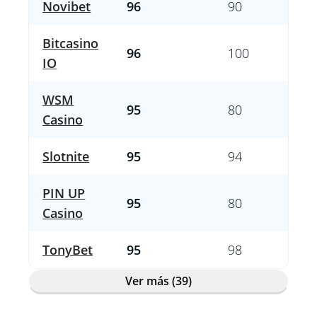
Novibet
96
90
Bitcasino
96
100
IO
WSM
95
80
Casino
Slotnite
95
94
PIN UP
95
80
Casino
TonyBet
95
98
Ver más (39)