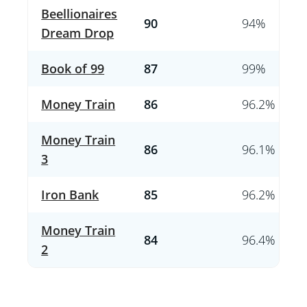
Beellionaires
90
94%
Dream Drop
Book of 99
87
99%
Money Train
86
96.2%
Money Train
86
96.1%
3
Iron Bank
85
96.2%
Money Train
84
96.4%
2