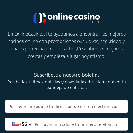
En OnlineCasino.cl te ayudamos a encontrar los mejores
casinos online con promociones exclusivas, seguridad y
una experiencia emocionante. ¡Descubre las mejores
ofertas y empieza a jugar hoy mismo!
Suscríbete a nuestro boletín.
Recibe las últimas noticias y novedades directamente en tu
bandeja de entrada.
+56