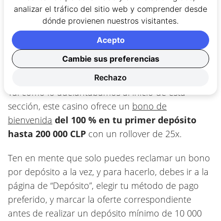
así que puedes elegir el que más te guste según
analizar el tráfico del sitio web y comprender desde
dónde provienen nuestros visitantes.
tus preferencias de juego. ¡Conócelos a
continuación!
Acepto
Cambie sus preferencias
Bono de bienvenida en EnergyCasino
Rechazo
Tal como lo adelantábamos al inicio de esta
sección, este casino ofrece un
bono de
bienvenida
del 100 % en tu primer depósito
hasta 200 000 CLP
con un rollover de 25x.
Ten en mente que solo puedes reclamar un bono
por depósito a la vez, y para hacerlo, debes ir a la
página de “Depósito”, elegir tu método de pago
preferido, y marcar la oferte correspondiente
antes de realizar un depósito mínimo de 10 000