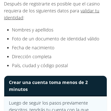
Después de registrarte es posible que el casino
requiera de los siguientes datos para
validar tu
identidad
:
Nombres y apellidos
Foto de un documento de identidad válido
Fecha de nacimiento
Dirección completa
País, ciudad y código postal
Crear una cuenta toma menos de 2
minutos
Luego de seguir los pasos previamente
descritos, tendrás tu cuenta con la que