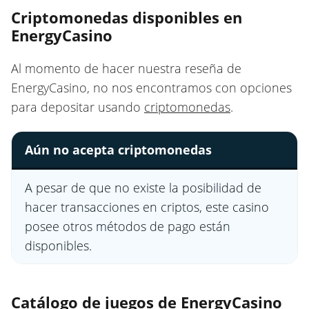
Criptomonedas disponibles en
EnergyCasino
Al momento de hacer nuestra reseña de
EnergyCasino, no nos encontramos con opciones
para depositar usando
criptomonedas
.
Aún no acepta criptomonedas
A pesar de que no existe la posibilidad de
hacer transacciones en criptos, este casino
posee otros métodos de pago están
disponibles.
Catálogo de juegos de EnergyCasino