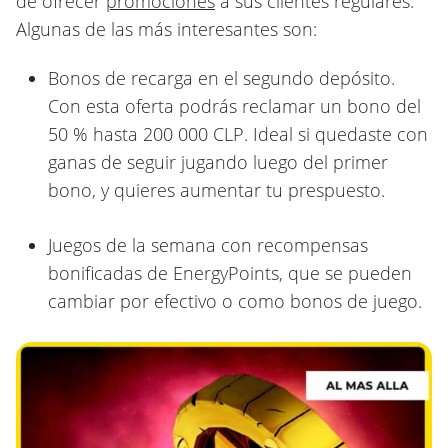
de ofrecer
promociones
a sus clientes regulares.
Algunas de las más interesantes son:
Bonos de recarga en el segundo depósito.
Con esta oferta podrás reclamar un bono del
50 % hasta 200 000 CLP. Ideal si quedaste con
ganas de seguir jugando luego del primer
bono, y quieres aumentar tu prespuesto.
Juegos de la semana con recompensas
bonificadas de EnergyPoints, que se pueden
cambiar por efectivo o como bonos de juego.