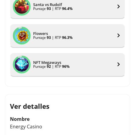
Santa vs Rudolf
Puntaje
93
| RTP
96.4%
Flowers
Puntaje
93
| RTP
96.3%
NFT Megaways
Puntaje
92
| RTP
96%
Ver detalles
Nombre
Energy Casino