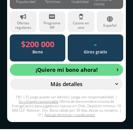
Popularidad
Términos
Usabilidad
cliente
Ofertas
Programa
Casino en
Español
regulares
VIP
vivo
$200 000
-
Bono
Giros gratis
¡Quiero mi bono ahora!
Más detalles
18+ | El juego puede ser adictivo. Juega con responsabilidad. |
Scj.cl/juego-responsable
Oferta de bienvenida exclusiva de
EnergyCasino para jugadores nuevos en Chile. Depósito mínimo: 10
000 CLP. Rollover: 25x. Bono válido por 30 días desde su reclamo. |
O |
Aplican términos y condiciones