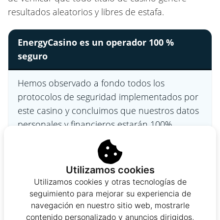
resultados aleatorios y libres de estafa.
EnergyCasino es un operador 100 %
seguro
Hemos observado a fondo todos los
protocolos de seguridad implementados por
este casino y concluimos que nuestros datos
personales y financieros estarán 100%
protegidos.
Utilizamos cookies
Oferta de bienvenida – ¡Obtén bono
Utilizamos cookies y otras tecnologías de
de hasta 200 000 CLP
!
seguimiento para mejorar su experiencia de
navegación en nuestro sitio web, mostrarle
Este casino ofrece múltiples opciones de
bonos
,
contenido personalizado y anuncios dirigidos,