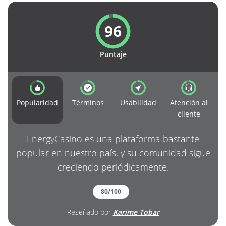
96
Puntaje
Popularidad
Términos
Usabilidad
Atención al
cliente
EnergyCasino es una plataforma bastante
popular en nuestro país, y su comunidad sigue
creciendo periódicamente.
80/100
Reseñado por
Karime Tobar