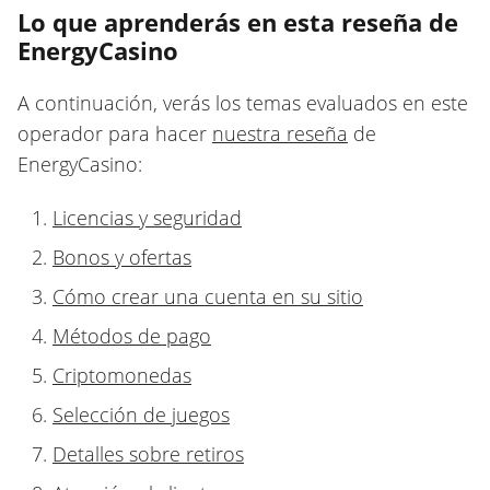
Lo que aprenderás en esta reseña de
EnergyCasino
A continuación, verás los temas evaluados en este
operador para hacer
nuestra reseña
de
EnergyCasino:
Licencias y seguridad
Bonos y ofertas
Cómo crear una cuenta en su sitio
Métodos de pago
Criptomonedas
Selección de juegos
Detalles sobre retiros