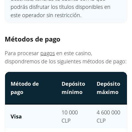
podrás disfrutar los títulos disponibles en
este operador sin restricción.
Métodos de pago
Para procesar
pagos
en este casino,
dispondremos de los siguientes métodos de pago:
Método de
Depósito
Depósito
pago
mínimo
máximo
10 000
4 600 000
Visa
CLP
CLP